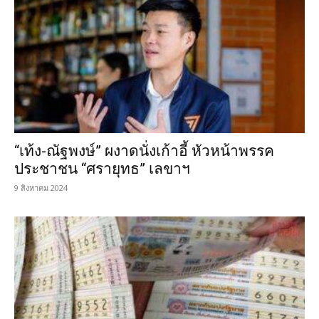
“เท้ง-ณัฐพงษ์” ผงาดนั่งเก้าอี้ หัวหน้าพรรค
ประชาชน “ศรายุทธ” เลขาฯ
9 สิงหาคม 2024