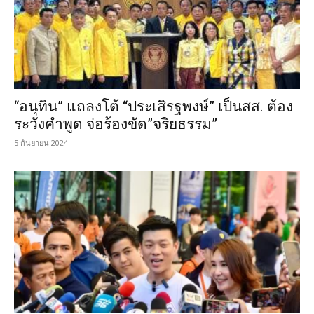
“อนุทิน” แถลงโต้ “ประเสิรฐพงษ์” เป็นสส. ต้อง
ระวังคำพูด จ่อร้องขัด”จริยธรรม”
5 กันยายน 2024