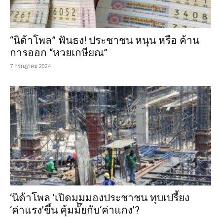
“นิด้าโพล” ฟันธง! ประชาชน หนุน หรือ ค้าน
การออก “หวยเกษียณ”
7 กรกฎาคม 2024
‘นิด้าโพล ’เปิดมุมมองประชาชน ทุบเปรี้ยง
‘ค่าแรง’ขึ้น คุ้มมั๊ยกับ‘ค่าแกง’?