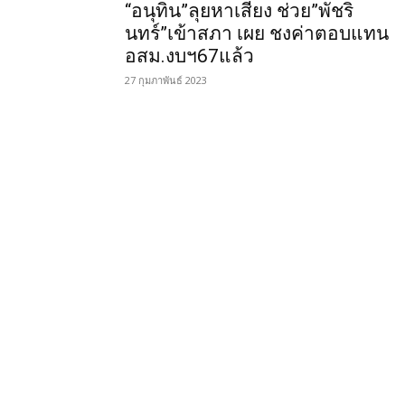
“อนุทิน”ลุยหาเสียง ช่วย”พัชริ
นทร์”เข้าสภา เผย ชงค่าตอบแทน
อสม.งบฯ67แล้ว
27 กุมภาพันธ์ 2023