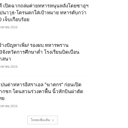
ูตี เปิดฉากถล่มค่ายทหารหนุนหลังโดยซาอุฯ
ีปนาวุธ-โดรนตกใส่เป้าหมาย ทหารดับกว่า
0 เจ็บเกือบร้อย
สิงหาคม 2026
ร้างปัญหาเพิ่ม! รองผบ.ทหารพราน
ี้3จังหวัดการศึกษาต่ำ โรงเรียนบิดเบือน
าสนา
สิงหาคม 2026
เปนด่าทหารอิสราเอล “ฆาตกร” ก่อนเปิด
ากชก โดนสวนร่วงคาพื้น นิ้วหักบินผ่าตัด
ทย
สิงหาคม 2026
โหลดเพิ่มเติม