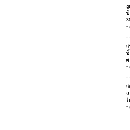
ฮ
ข
3
7 
ส
ช
ศ
7 
ส
ฉ
ไ
7 