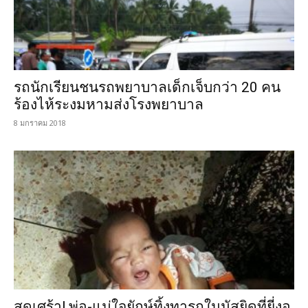
รถนักเรียนชนรถพยาบาลเด็กเจ็บกว่า 20 คน
ร้องไห้ระงมหามส่งโรงพยาบาล
8 มกราคม 2018
สุดเศร้า! พ่อ-แม่ใจยักษ์ทิ้งทารกในมัสยิดที่ยี่งอ