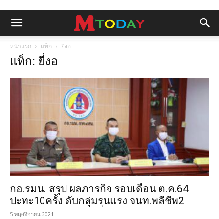
หน้าแรก
แท็ก
ยี่งอ
แท็ก: ยี่งอ
กอ.รมน. สรุป ผลภารกิจ รอบเดือน ต.ค.64
ปะทะ10ครั้ง ดับกลุ่มรุนแรง จนท.พลีชีพ2
5 พฤศจิกายน 2021