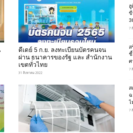
ฮ
ข
3
7 
ส
น
ดีเดย์ 5 ก.ย. ลงทะเบียนบัตรคนจน
ช
ผ่าน ธนาคารของรัฐ และ สำนักงาน
ศ
เขตทั่วไทย
7 
31 สิงหาคม 2022
ส
ฉ
ไ
7 