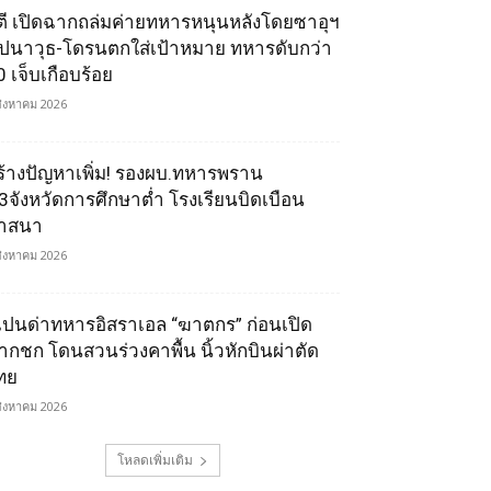
ูตี เปิดฉากถล่มค่ายทหารหนุนหลังโดยซาอุฯ
ีปนาวุธ-โดรนตกใส่เป้าหมาย ทหารดับกว่า
0 เจ็บเกือบร้อย
สิงหาคม 2026
ร้างปัญหาเพิ่ม! รองผบ.ทหารพราน
ี้3จังหวัดการศึกษาต่ำ โรงเรียนบิดเบือน
าสนา
สิงหาคม 2026
เปนด่าทหารอิสราเอล “ฆาตกร” ก่อนเปิด
ากชก โดนสวนร่วงคาพื้น นิ้วหักบินผ่าตัด
ทย
สิงหาคม 2026
โหลดเพิ่มเติม