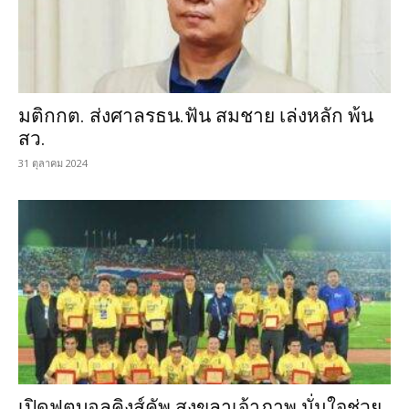
มติกกต. ส่งศาลรธน.ฟัน สมชาย เล่งหลัก พ้น
สว.
31 ตุลาคม 2024
เปิดฟุตบอลคิงส์คัพ สงขลาเจ้าภาพ มั่นใจช่วย