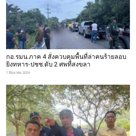
กอ.รมน.ภาค 4 สั่งควบคุมพื้นที่ล่าคนร้ายลอบ
ยิงทหาร-ปชช.ดับ 2 ศพที่สงขลา
1 มิถุนายน 2024