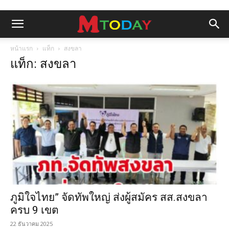
หน้าแรก
แท็ก
สงขลา
แท็ก: สงขลา
ภูมิใจไทย” จัดทัพใหญ่ ส่งผู้สมัคร สส.สงขลา
ครบ 9 เขต
22 ธันวาคม 2025