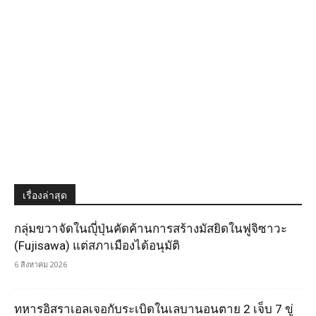
เรื่องล่าสุด
กลุ่มขวาจัดในญุี่ปุ่นคัดค้านการสร้างมัสยิดในฟูจิซาวะ
(Fujisawa) แต่สภาเมืองได้อนุมัติ
6 สิงหาคม 2026
ทหารอิสราเอลเจอกับระเบิดในเลบานอนตาย 2 เจ็บ 7 ขู่