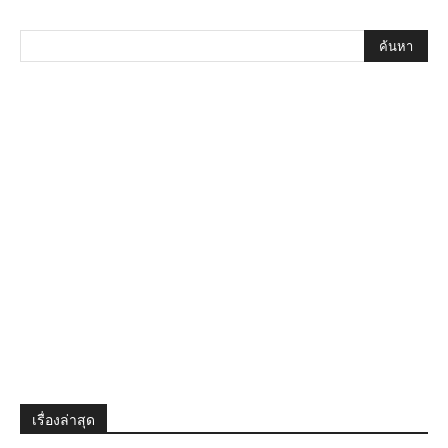
เรื่องล่าสุด