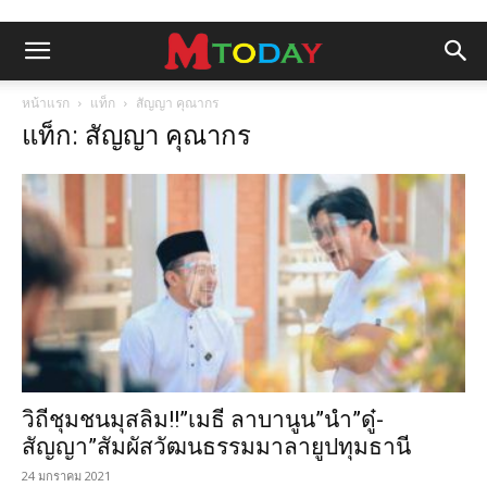
หน้าแรก
แท็ก
สัญญา คุณากร
แท็ก: สัญญา คุณากร
วิถีชุมชนมุสลิม!!”เมธี ลาบานูน”นำ”ดู๋-
สัญญา”สัมผัสวัฒนธรรมมาลายูปทุมธานี
24 มกราคม 2021