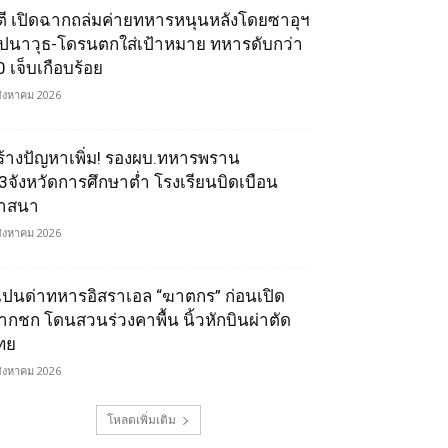
ูตี เปิดฉากถล่มค่ายทหารหนุนหลังโดยซาอุฯ
ีปนาวุธ-โดรนตกใส่เป้าหมาย ทหารดับกว่า
0 เจ็บเกือบร้อย
สิงหาคม 2026
ร้างปัญหาเพิ่ม! รองผบ.ทหารพราน
ี้3จังหวัดการศึกษาต่ำ โรงเรียนบิดเบือน
าสนา
สิงหาคม 2026
เปนด่าทหารอิสราเอล “ฆาตกร” ก่อนเปิด
ากชก โดนสวนร่วงคาพื้น นิ้วหักบินผ่าตัด
ทย
สิงหาคม 2026
โหลดเพิ่มเติม