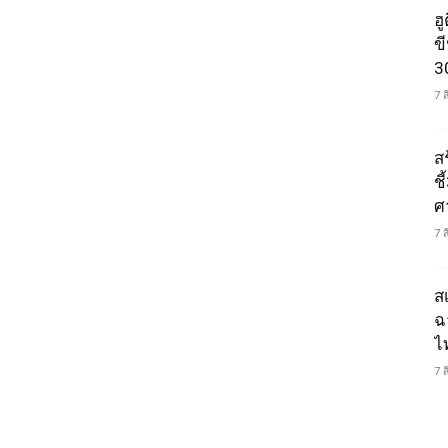
ฮ
ข
3
7 
ส
ช
ศ
7 
ส
ฉ
ไ
7 