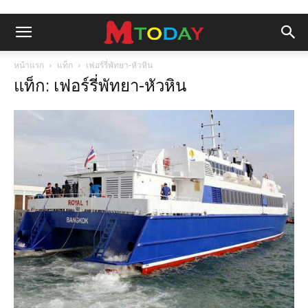
หน้าแรก
แท็ก
เฟอร์รี่พัทยา-หัวหิน
แท็ก: เฟอร์รี่พัทยา-หัวหิน