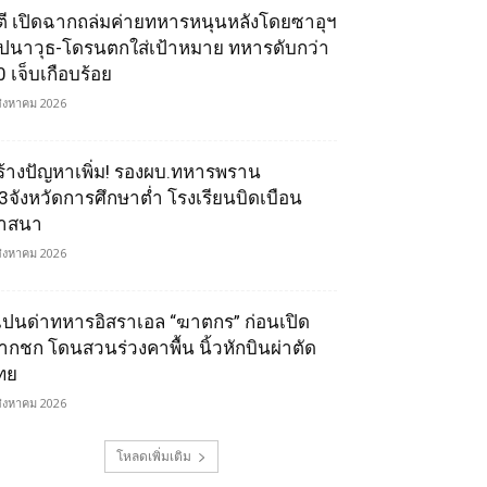
ูตี เปิดฉากถล่มค่ายทหารหนุนหลังโดยซาอุฯ
ีปนาวุธ-โดรนตกใส่เป้าหมาย ทหารดับกว่า
0 เจ็บเกือบร้อย
สิงหาคม 2026
ร้างปัญหาเพิ่ม! รองผบ.ทหารพราน
ี้3จังหวัดการศึกษาต่ำ โรงเรียนบิดเบือน
าสนา
สิงหาคม 2026
เปนด่าทหารอิสราเอล “ฆาตกร” ก่อนเปิด
ากชก โดนสวนร่วงคาพื้น นิ้วหักบินผ่าตัด
ทย
สิงหาคม 2026
โหลดเพิ่มเติม