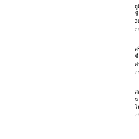
ฮ
ข
3
7 
ส
ช
ศ
7 
ส
ฉ
ไ
7 