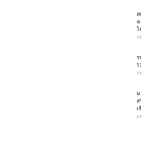
ส
ฉ
ไ
7 
ร
1
7 
ม
ส
เช
6 