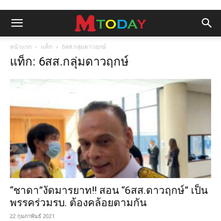
หน้าแรก
แท็ก
6สส.กลุ่มดาวฤกษ์
แท็ก: 6สส.กลุ่มดาวฤกษ์
“ชาดา”งัดมารยาท!! สอน “6สส.ดาวฤกษ์” เป็น
พรรคร่วมรบ. ต้องคล้อยตามกัน
22 กุมภาพันธ์ 2021