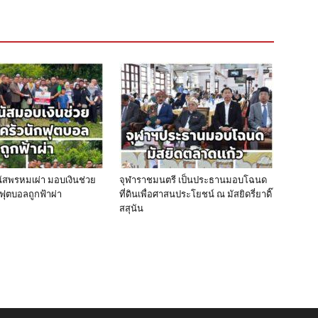
นัสพรหมเผ่า มอบเงินช่วย
จุฬาราชมนตรี เป็นประธานมอบโฉนด
ฟุตบอลถูกฟ้าผ่า
ที่ดินเพื่อศาสนประโยชน์ ณ มัสยิดรี่ยาดิ๊
สสุนัน