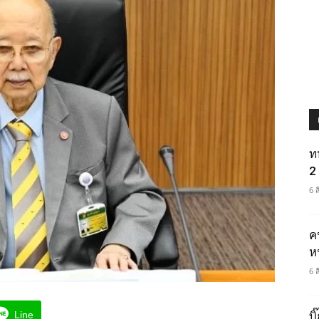
ท
2 
6 
ค
ห
6 
Line
บ