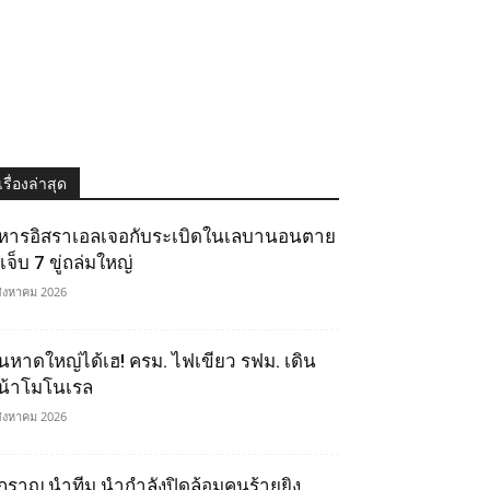
เรื่องล่าสุด
หารอิสราเอลเจอกับระเบิดในเลบานอนตาย
เจ็บ 7 ขู่ถล่มใหญ่
สิงหาคม 2026
นหาดใหญ่ได้เฮ! ครม. ไฟเขียว รฟม. เดิน
น้าโมโนเรล
สิงหาคม 2026
ิ๊กราญ นำทีม นำกำลังปิดล้อมคนร้ายยิง