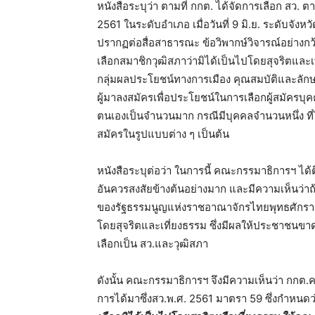
หนังสือระบุว่า ตามที่ กกต. ได้จัดการเลือก สว. 
2561 ในระดับอำเภอ เมื่อวันที่ 9 มิ.ย. ระดับจังหวัด
ปรากฏต่อสื่อสาธารณะ ข้อวิพากษ์วิจารณ์อย่างกว้า
เลือกสมาชิกวุฒิสภาว่ามิได้เป็นไปโดยสุจริตและเที
กลุ่มผลประโยชน์ทางการเมือง คุณสมบัติและลักษ
ผู้มาลงสมัครเพื่อประโยชน์ในการเลือกผู้สมัคร
ตนเองเป็นจำนวนมาก กรณีมีบุคคลจำนวนหนึ่ง ที่
สมัครในรูปแบบต่าง ๆ เป็นต้น
หนังสือระบุต่อว่า ในการนี้ คณะกรรมาธิการฯ ได
อันควรสงสัยข้างต้นอย่างมาก และมีความเห็นว่าถ้
ของรัฐธรรมนูญแห่งราชอาณาจักรไทยพุทธศักราช 
โดยสุจริตและเที่ยงธรรม ซึ่งมีผลให้ประชาชนขาดคว
เลือกเป็น สว.และวุฒิสภา
ดังนั้น คณะกรรมาธิการฯ จึงมีความเห็นว่า กก
การได้มาซึ่งสว.พ.ศ. 2561 มาตรา 59 ซึ่งกำหนดว