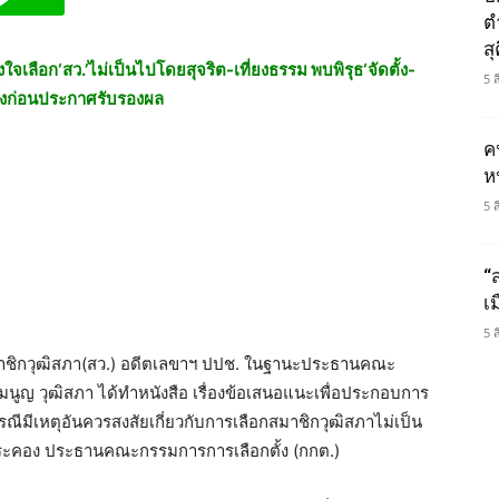
ต
ส
ใจเลือก‘สว.’ไม่เป็นไปโดยสุจริต-เที่ยงธรรม พบพิรุธ‘จัดตั้ง-
5 
ั้งก่อนประกาศรับรองผล
ค
ห
5 
“
เ
5 
 สมาชิกวุฒิสภา(สว.) อดีตเลขาฯ ปปช. ในฐานะประธานคณะ
นูญ วุฒิสภา ได้ทำหนังสือ เรื่องข้อเสนอแนะเพื่อประกอบการ
มีเหตุอันควรสงสัยเกี่ยวกับการเลือกสมาชิกวุฒิสภาไม่เป็น
ประคอง ประธานคณะกรรมการการเลือกตั้ง (กกต.)