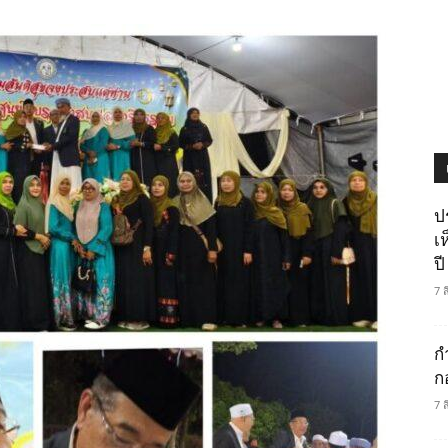
ป
เ
ปี
7 
ก
ก
7 