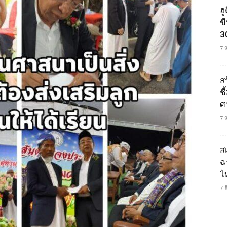
ฮ
ข
3
7 
ส
ช
ศ
7 
ส
ฉ
ไ
7 