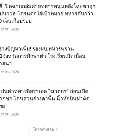
ูตี เปิดฉากถล่มค่ายทหารหนุนหลังโดยซาอุฯ
ีปนาวุธ-โดรนตกใส่เป้าหมาย ทหารดับกว่า
0 เจ็บเกือบร้อย
สิงหาคม 2026
ร้างปัญหาเพิ่ม! รองผบ.ทหารพราน
ี้3จังหวัดการศึกษาต่ำ โรงเรียนบิดเบือน
าสนา
สิงหาคม 2026
เปนด่าทหารอิสราเอล “ฆาตกร” ก่อนเปิด
ากชก โดนสวนร่วงคาพื้น นิ้วหักบินผ่าตัด
ทย
สิงหาคม 2026
โหลดเพิ่มเติม