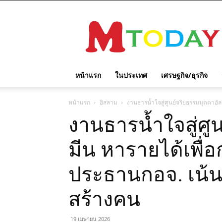
M
TODAY
หน้าแรก
ในประเทศ
เศรษฐกิจ/ธุรกิจ
หน้าแรก
อิสลาม
งานธารน้ำใจสู่ศูนย์จริยธรรมมุตตาอ
งานธารน้ำใจสู่ศู
มีน หารายได้เพื
ประธานกอจ. เน้
สร้างคน
19 เมษายน 2026