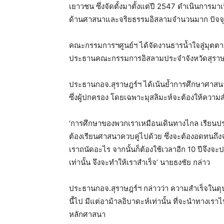
เยาวชน ซึ่งจัดตั้งมาตั้งแต่ปี 2547 ดำเนินการมาเ
ด้านศาสนาและจริยธรรมอิสลามจำนวนมาก ปัจจุบ
คณะกรรมการฯศูนย์ฯ ได้จัดงานธารน้ำใจสู่มุตตาอั
ประธานคณะกรรมการอิสลามประจำจังหวัดสุราษฎร
ประธานกอจ.สุราษฎร์ฯ ได้เน้นย้ำการศึกษาศาสน
ซึ่งผู้ปกครอง โดยเฉพาะมุสลิมะห์จะต้องให้ควา
‘การศึกษาของพวกเราเหมือนเดินทางไกล เรียนประถม
ต้องเรียนศาสนาควบคู่ไปด้วย ซึ่งจะต้องอดทนถึงจะส
เราถนัดอะไร จากนั้นก็ต้องใช้เวลาอีก 10 ปีจึ
เท่านั้น จึงจะทำให้เราสำเร็จ’ นายธงชัย กล่าว
ประธานกอจ.สุราษฎร์ฯ กล่าวว่า ความสำเร็จในดุนย
นี้ไป มีแต่อาม้าลอิบาดะห์เท่านั้น ที่จะนำทางเร
หลักศาสนา