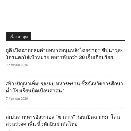
เรื่องล่าสุด
ฮูตี เปิดฉากถล่มค่ายทหารหนุนหลังโดยซาอุฯ ขีปนาวุธ-
โดรนตกใส่เป้าหมาย ทหารดับกว่า 30 เจ็บเกือบร้อย
7 สิงหาคม 2026
สร้างปัญหาเพิ่ม! รองผบ.ทหารพราน ชี้3จังหวัดการศึกษา
ต่ำ โรงเรียนบิดเบือนศาสนา
7 สิงหาคม 2026
สเปนด่าทหารอิสราเอล “ฆาตกร” ก่อนเปิดฉากชก โดน
สวนร่วงคาพื้น นิ้วหักบินผ่าตัดไทย