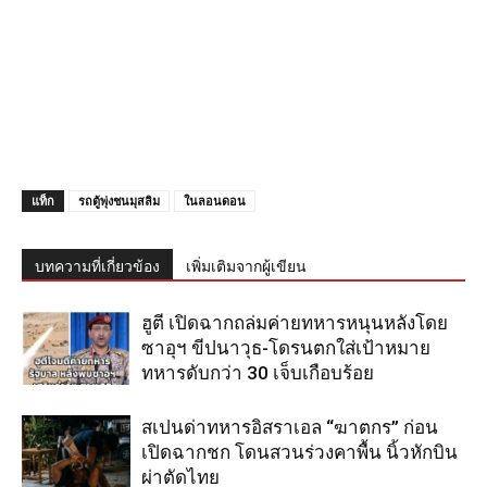
แท็ก
รถตู้พุ่งชนมุสลิม
ในลอนดอน
บทความที่เกี่ยวข้อง
เพิ่มเติมจากผู้เขียน
ฮูตี เปิดฉากถล่มค่ายทหารหนุนหลังโดย
ซาอุฯ ขีปนาวุธ-โดรนตกใส่เป้าหมาย
ทหารดับกว่า 30 เจ็บเกือบร้อย
สเปนด่าทหารอิสราเอล “ฆาตกร” ก่อน
เปิดฉากชก โดนสวนร่วงคาพื้น นิ้วหักบิน
ผ่าตัดไทย