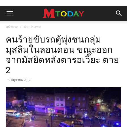
หน้าแรก
ต่างประเทศ
คนร้ายขับรถตู้พุ่งชนกลุ่ม
มุสลิมในลอนดอน ขณะออก
จากมัสยิดหลังตารอเวี๊ยะ ตาย
2
19 มิถุนายน 2017