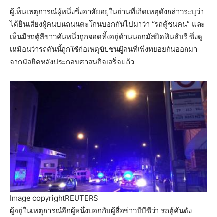
ผู้เห็นเหตุการณ์ผู้หนึ่งซึ่งอาศัยอยู่ในย่านที่เกิดเหตุดังกล่าวระบุว่า
ได้ยินเสียงผู้คนบนถนนตะโกนบอกกันไปมาว่า “รถตู้ชนคน” และ
เห็นมีรถตู้สีขาวคันหนึ่งถูกจอดทิ้งอยู่ด้านนอกมัสยิดฟินส์บรี ซึ่งดู
เหมือนว่ารถคันนี้ถูกใช้ก่อเหตุขับชนผู้คนที่เพิ่งทยอยกันออกมา
จากมัสยิดหลังประกอบศาสนกิจเสร็จแล้ว
Image copyright
REUTERS
ผู้อยู่ในเหตุการณ์อีกผู้หนึ่งบอกกับผู้สื่อข่าวบีบีซีว่า รถตู้คันดัง