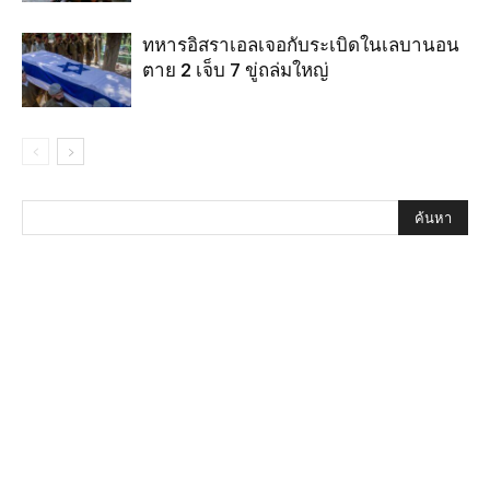
ทหารอิสราเอลเจอกับระเบิดในเลบานอน
ตาย 2 เจ็บ 7 ขู่ถล่มใหญ่