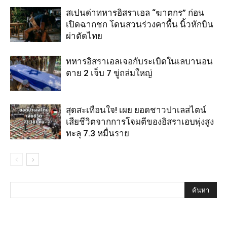
สเปนด่าทหารอิสราเอล “ฆาตกร” ก่อน
เปิดฉากชก โดนสวนร่วงคาพื้น นิ้วหักบิน
ผ่าตัดไทย
ทหารอิสราเอลเจอกับระเบิดในเลบานอน
ตาย 2 เจ็บ 7 ขู่ถล่มใหญ่
สุดสะเทือนใจ! เผย ยอดชาวปาเลสไตน์
เสียชีวิตจากการโจมตีของอิสราเอบพุ่งสูง
ทะลุ 7.3 หมื่นราย