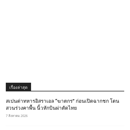
เรื่องล่าสุด
สเปนด่าทหารอิสราเอล “ฆาตกร” ก่อนเปิดฉากชก โดน
สวนร่วงคาพื้น นิ้วหักบินผ่าตัดไทย
7 สิงหาคม 2026