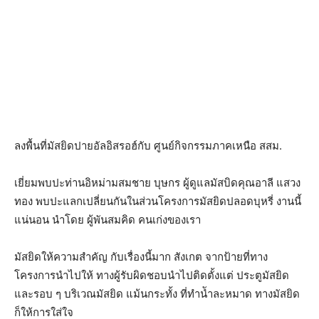
ลงพื้นที่มัสยิดปายอัลอิสรอฮ์กับ ศูนย์กิจกรรมภาคเหนือ สสม.
เยี่ยมพบปะท่านอิหม่ามสมชาย บุษกร ผู้ดูแลมัสบิดคุณอาลี แสวง
ทอง พบปะแลกเปลี่ยนกันในส่วนโครงการมัสยิดปลอดบุหรี่ งานนี้
แน่นอน นำโดย ผู้พันสมคิด คนเก่งของเรา
มัสยิดให้ความสำคัญ กับเรื่องนี้มาก สังเกต จากป้ายที่ทาง
โครงการนำไปให้ ทางผู้รับผิดชอบนำไปติดตั้งแต่ ประตูมัสยิด
และรอบ ๆ บริเวณมัสยิด แม้นกระทั้ง ที่ทำนัำละหมาด ทางมัสยิด
ก็ให้การใส่ใจ