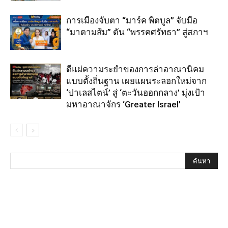
การเมืองจับตา “มาร์ค พิตบูล” จับมือ
“มาดามส้ม” ดัน “พรรคศรัทธา” สู่สภาฯ
ตีแผ่ความระยำของการล่าอาณานิคม
แบบตั้งถิ่นฐาน เผยแผนระลอกใหม่จาก
‘ปาเลสไตน์’ สู่ ‘ตะวันออกกลาง’ มุ่งเป้า
มหาอาณาจักร ‘Greater Israel’