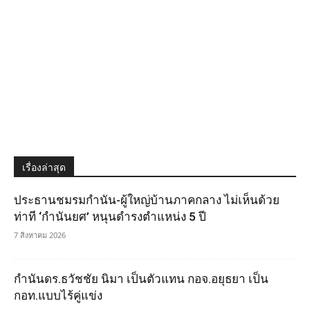
เรื่องล่าสุด
ประธานชมรมกำนัน-ผู้ใหญ่บ้านภาคกลาง ไม่เห็นด้วย
ท่าที ‘กำนันยศ’ หนุนดำรงตำแหน่ง 5 ปี
7 สิงหาคม 2026
กำนันดร.ธวัชชัย นิมา เป็นตัวแทน กอจ.อยุธยา เป็น
กอท.แบบไร้คู่แข่ง