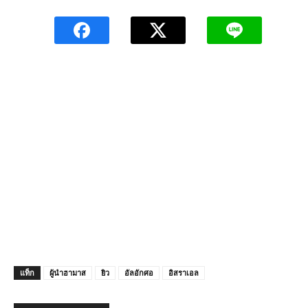
แท็ก
ผู้นำฮามาส
ยิว
อัลอักศอ
อิสราเอล