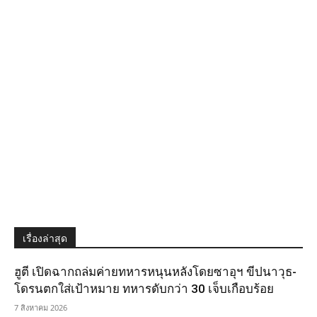
เรื่องล่าสุด
ฮูตี เปิดฉากถล่มค่ายทหารหนุนหลังโดยซาอุฯ ขีปนาวุธ-
โดรนตกใส่เป้าหมาย ทหารดับกว่า 30 เจ็บเกือบร้อย
7 สิงหาคม 2026