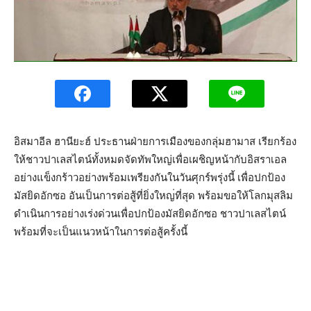
อิสมาอีล ฮานียะฮ์ ประธานฝ่ายการเมืองของกลุ่ม
ฮามาส เรียกร้อง
ให้ชาวปาเลสไตน์ทั
้งหมดจัดทัพใหญ่เพื่อเผชิญห
น้ากับอิสราเอล
อย่างแข็งกร้
าวอย่างพร้อมเพรียงกันในวัน
ศุกร์พรุ่งนี้ เพื่อปกป้อง
มัสยิดอักซอ อันเป็นการต่อสู้ที่ยิ่งใหญ
่ที่สุด พร้อมขอให้โลกมุสลิม
ดำเนินก
ารอย่างเร่งด่วนเพื่อปกป้อง
มัสยิดอักซอ ชาวปาเลสไตน์
พร้อมที่จะเป็น
แนวหน้าในการต่อสู้ครั้งนี้