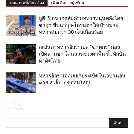
บทความที่เกี่ยวข้อง
เพิ่มเติมจากผู้เขียน
ฮูตี เปิดฉากถล่มค่ายทหารหนุนหลังโดย
ซาอุฯ ขีปนาวุธ-โดรนตกใส่เป้าหมาย
ทหารดับกว่า 30 เจ็บเกือบร้อย
สเปนด่าทหารอิสราเอล “ฆาตกร” ก่อน
เปิดฉากชก โดนสวนร่วงคาพื้น นิ้วหักบิน
ผ่าตัดไทย
ทหารอิสราเอลเจอกับระเบิดในเลบานอน
ตาย 2 เจ็บ 7 ขู่ถล่มใหญ่