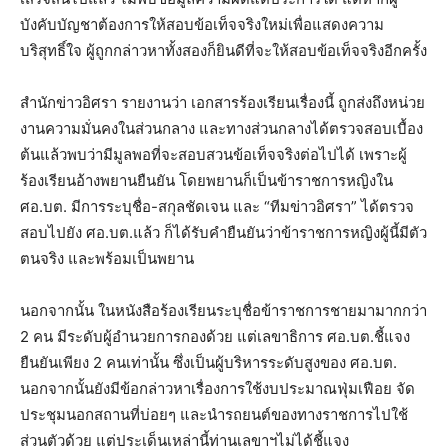
บังคับบัญชาต้องการให้สอบข้อเท็จจริงใหม่เพื่อแสดงความ
บริสุทธิ์ใจ ผู้ถูกกล่าวหาทั้งสองก็ยินดีที่จะให้สอบข้อเท็จจริงอีกครั้ง
สำนักข่าวอิศรา รายงานว่า เอกสารร้องเรียนเรื่องนี้ ถูกส่งถึงหน่วย
งานความมั่นคงในส่วนกลาง และทางส่วนกลางได้ตรวจสอบเบื้อง
ต้นแล้วพบว่ามีมูลพอที่จะสอบสวนข้อเท็จจริงต่อไปได้ เพราะผู้
ร้องเรียนอ้างพยานยืนยัน โดยพยานก็เป็นข้าราชการหญิงใน
ศอ.บต. มีการระบุชื่อ-สกุลชัดเจน และ “ทีมข่าวอิศรา” ได้ตรวจ
สอบไปยัง ศอ.บต.แล้ว ก็ได้รับคำยืนยันว่าข้าราชการหญิงผู้นี้มีตัว
ตนจริง และพร้อมเป็นพยาน
นอกจากนั้น ในหนังสือร้องเรียนระบุชื่อข้าราชการชายมามากกว่า
2 คน มีระดับผู้อำนวยการกองด้วย แต่เลขาธิการ ศอ.บต.ชี้แจง
ยืนยันเพียง 2 คนเท่านั้น ซึ่งเป็นผู้บริหารระดับสูงของ ศอ.บต.
นอกจากนั้นยังมีข้อกล่าวหาเรื่องการใช้งบประมาณฟุ่มเฟือย จัด
ประชุมนอกสถานที่บ่อยๆ และนำรถยนต์ของทางราชการไปใช้
ส่วนตัวด้วย แต่ประเด็นเหล่านี้ท่านเลขาฯไม่ได้ชี้แจง