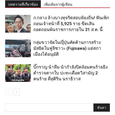
บทความที่เกี่ยวข้อง
เพิ่มเติมจากผู้เขียน
ก.กลาง ล้างบางทุจริตสอบท้องถิ่น! ฟันเพิก
ถอนเจ้าหน้าที่ 5,925 ราย ขีดเส้น
ถอดถอนพ้นราชการภายใน 31 ส.ค. นี้
กลุ่มขวาจัดในญุี่ปุ่นคัดค้านการสร้าง
มัสยิดในฟูจิซาวะ (Fujisawa) แต่สภา
เมืองได้อนุมัติ
บิ๊กราญ นำทีม นำกำลังปิดล้อมคนร้ายยิง
ตำรวจตากใบ ปะทะเดือดวิสามัญ 2
คนร้าย ที่สุคิริน นราธิวาส