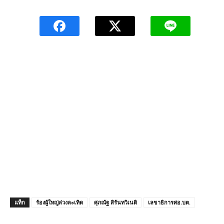
แท็ก
ร้องผู้ใหญ่ล่วงละเทิด
ศุภณัฐ สิรันทวิเนติ
เลขาธิการศอ.บต.