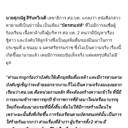
นายศุภณัฐ สิรันทวิเนติ
เลขาธิการ ศอ.บต. แถลงว่า หนังสือกล่าว
หาตามที่เป็นข่าวนั้น เป็นเพียง
“บัตรสนเท่ห์”
ที่ไม่มีการลงชื่อผู้
ร้องเรียน เนื้อหาอ้างถึงผู้บริหาร ศอ.บต. 2 คนว่ามีปัญหาเรื่อง
ชู้สาว และบังคับให้ลูกจ้างซึ่งเป็นมุสลิมดื่มของมึนเมาในการ
ประชุมที่ อ.ขนอม จ.นครศรีธรรมราช ซึ่งไม่เป็นความจริง เรื่องนี้
เกิดขึ้นมานานแล้ว เคยมีการสอบข้อเท็จจริง แต่ผลสรุปคือไม่มี
มูล
“ท่านแรกถูกร้องว่าบังคับให้เด็กมุสลิมดื่มเหล้า และมีการลวนลาม
บังคับขู่เข็ญว่าจะย้ายออกจากงาน ก็ไม่เป็นความจริง ผมเองอยาก
เรียนว่า ศอ.บต.คือหน่วยงานหลัก ที่จะต้องสร้างความเข้าใจ ที่นี่มี
การอบรมข้าราชการทุกปี ข้าราชการที่ย้ายมาใหม่หรือมาบรรจุ
ใหม่ก็จะต้องมาอบรมที่นี่ทั้งสิ้น เพื่อไม่ให้มีการสร้างเงื่อนไข
เพราะฉะนั้นสิ่งที่เกิดขึ้น การร้องเรียนตามบัตรสนเท่ห์นั้น เป็นการ
ใส่ร้ายกันมากกว่า ส่วนเรื่องที่อ้างว่า ผู้บริหารทั้ง 2 ท่าน มี