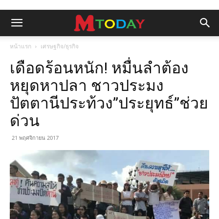
หน้าแรก
เศรษฐกิจ/ธุรกิจ
เดือดร้อนหนัก! หมื่นลำต้อง
หยุดหาปลา ชาวประมง
ปัตตานีประท้วง”ประยุทธ์”ช่วย
ด่วน
21 พฤศจิกายน 2017