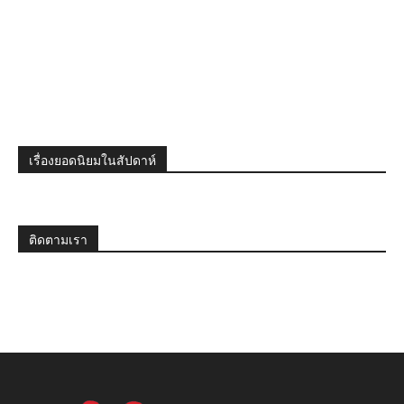
เรื่องยอดนิยมในสัปดาห์
ติดตามเรา