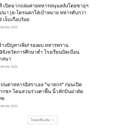
ูตี เปิดฉากถล่มค่ายทหารหนุนหลังโดยซาอุฯ
ีปนาวุธ-โดรนตกใส่เป้าหมาย ทหารดับกว่า
0 เจ็บเกือบร้อย
สิงหาคม 2026
ร้างปัญหาเพิ่ม! รองผบ.ทหารพราน
ี้3จังหวัดการศึกษาต่ำ โรงเรียนบิดเบือน
าสนา
สิงหาคม 2026
เปนด่าทหารอิสราเอล “ฆาตกร” ก่อนเปิด
ากชก โดนสวนร่วงคาพื้น นิ้วหักบินผ่าตัด
ทย
สิงหาคม 2026
โหลดเพิ่มเติม