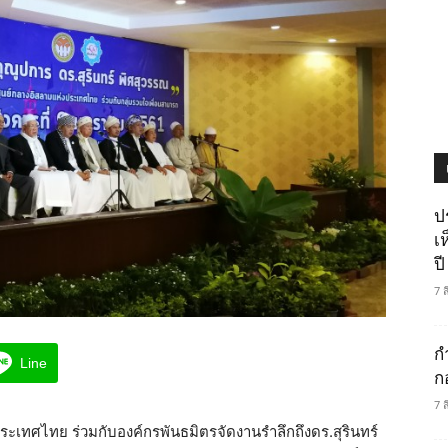
ป
เ
ปี
7 
ก
Line
ก
7 
งประเทศไทย ร่วมกับองค์กรพันธมิตรจัดงานรำลึกถึงดร.สุรินทร์