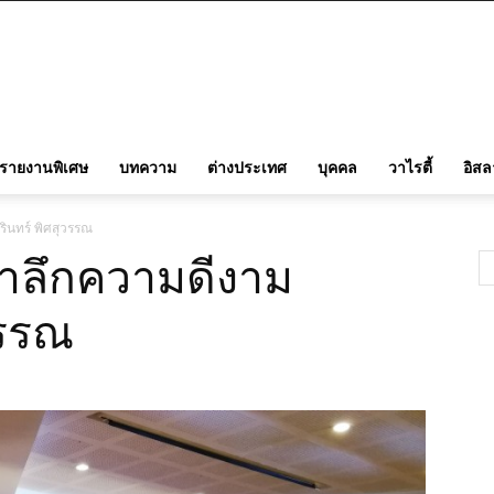
รายงานพิเศษ
บทความ
ต่างประเทศ
บุคคล
วาไรตี้
อิส
รินทร์ พิศสุวรรณ
มรำลึกความดีงาม
วรรณ