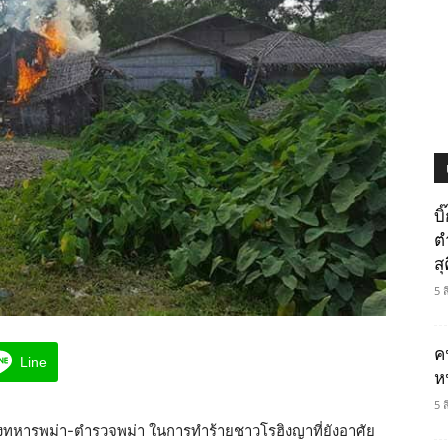
บ
ต
ส
5 
ค
Line
ห
5 
รของทหารพม่า-ตำรวจพม่า ในการทำร้ายชาวโรฮิงญาที่ยังอาศัย