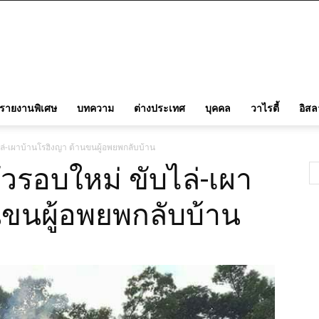
รายงานพิเศษ
บทความ
ต่างประเทศ
บุคคล
วาไรตี้
อิส
ไล่-เผาบ้านโรฮิงญา ต้านขนผู้อพยพกลับบ้าน
่วรอบใหม่ ขับไล่-เผา
นขนผู้อพยพกลับบ้าน