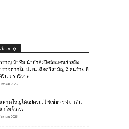
เรื่องล่าสุด
ิ๊กราญ นำทีม นำกำลังปิดล้อมคนร้ายยิง
ำรวจตากใบ ปะทะเดือดวิสามัญ 2 คนร้าย ที่
ุคิริน นราธิวาส
สิงหาคม 2026
นหาดใหญ่ได้เฮ!ครม. ไฟเขียว รฟม. เดิน
น้าโมโนเรล
สิงหาคม 2026