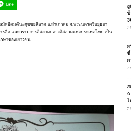
Line
ฮ
ข
3
ุศลมัสยิดมดีนะตุซซอลิฮาด อ.สำเภาล่ม จ.พระนครศรีอยุธยา
7 
รรลือ และกรรมการอิสลามกลางอิสลามแห่งประเทศไทย เป็น
รศึกษาของเยาวชน
ส
ช
ศ
7 
ส
ฉ
ไ
7 