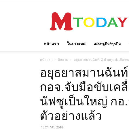
M
TODAY
หน้าแรก
ในประเทศ
เศรษฐกิจ/ธุรกิจ
หน้าแรก
อิสลาม
อยุธยาสมานฉันท์! 2 ฝ่ายคู่แข่งเลือกก
อยุธยาสมานฉันท์! 
กอจ.จับมือขับเคลื
นัฟซูเป็นใหญ่ กอ
ตัวอย่างแล้ว
18 มีนาคม 2018