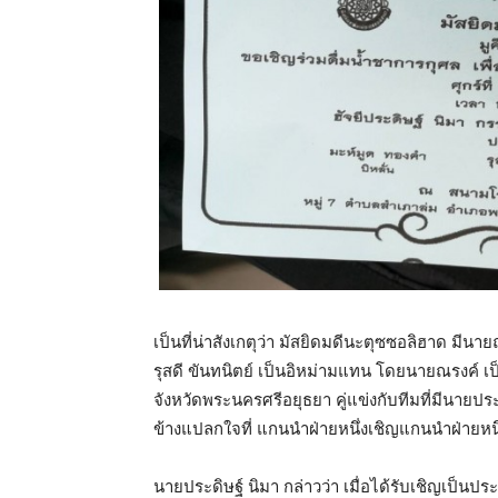
เป็นที่น่าสังเกตุว่า มัสยิดมดีนะตุซซอลิฮาด มี
รุสดี ขันทนิตย์ เป็นอิหม่ามแทน โดยนายณรงค์ 
จังหวัดพระนครศรีอยุธยา คู่แข่งกับทีมที่มีนายป
ข้างแปลกใจที่ แกนนำฝ่ายหนึ่งเชิญแกนนำฝ่ายหนึ
นายประดิษฐ์ นิมา กล่าวว่า เมื่อได้รับเชิญเป็นประ