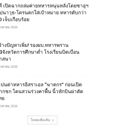
ูตี เปิดฉากถล่มค่ายทหารหนุนหลังโดยซาอุฯ
ีปนาวุธ-โดรนตกใส่เป้าหมาย ทหารดับกว่า
0 เจ็บเกือบร้อย
สิงหาคม 2026
ร้างปัญหาเพิ่ม! รองผบ.ทหารพราน
ี้3จังหวัดการศึกษาต่ำ โรงเรียนบิดเบือน
าสนา
สิงหาคม 2026
เปนด่าทหารอิสราเอล “ฆาตกร” ก่อนเปิด
ากชก โดนสวนร่วงคาพื้น นิ้วหักบินผ่าตัด
ทย
สิงหาคม 2026
โหลดเพิ่มเติม