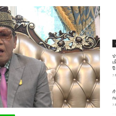
ป
เ
ปี
7 
ก
ก
7 