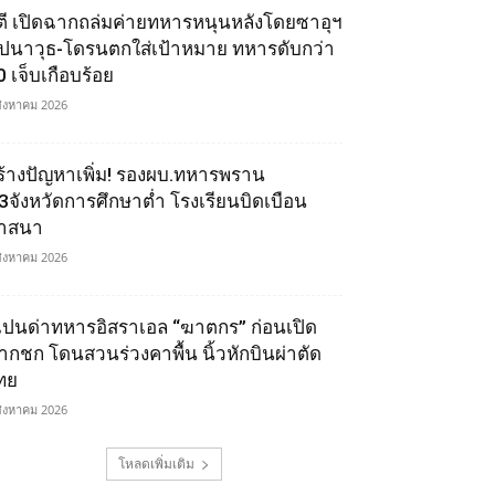
ูตี เปิดฉากถล่มค่ายทหารหนุนหลังโดยซาอุฯ
ีปนาวุธ-โดรนตกใส่เป้าหมาย ทหารดับกว่า
0 เจ็บเกือบร้อย
สิงหาคม 2026
ร้างปัญหาเพิ่ม! รองผบ.ทหารพราน
ี้3จังหวัดการศึกษาต่ำ โรงเรียนบิดเบือน
าสนา
สิงหาคม 2026
เปนด่าทหารอิสราเอล “ฆาตกร” ก่อนเปิด
ากชก โดนสวนร่วงคาพื้น นิ้วหักบินผ่าตัด
ทย
สิงหาคม 2026
โหลดเพิ่มเติม