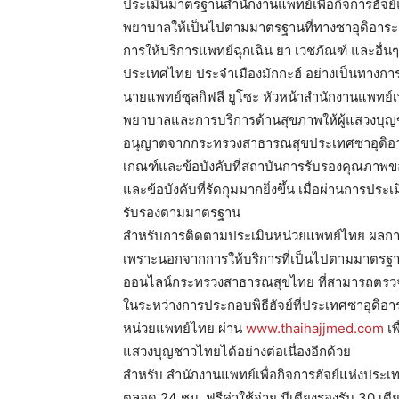
ประเมินมาตรฐานสำนักงานแพทย์เพื่อกิจการฮัจย
พยาบาลให้เป็นไปตามมาตรฐานที่ทางซาอุดิอาระ
การให้บริการแพทย์ฉุกเฉิน ยา เวชภัณฑ์ และอื
ประเทศไทย ประจำเมืองมักกะฮ์ อย่างเป็นทางกา
นายแพทย์ซุลกิฟลี ยูโซะ หัวหน้าสำนักงานแพทย์เ
พยาบาลและการบริการด้านสุขภาพให้ผู้แสวงบุญข
อนุญาตจากกระทรวงสาธารณสุขประเทศซาอุดิอาร
เกณฑ์และข้อบังคับที่สถาบันการรับรองคุณภาพข
และข้อบังคับที่รัดกุมมากยิ่งขึ้น เมื่อผ่านการ
รับรองตามมาตรฐาน
สำหรับการติดตามประเมินหน่วยแพทย์ไทย ผลการ
เพราะนอกจากการให้บริการที่เป็นไปตามมาตรฐา
ออนไลน์กระทรวงสาธารณสุขไทย ที่สามารถตรวจส
ในระหว่างการประกอบพิธีฮัจย์ที่ประเทศซาอุดิอ
หน่วยแพทย์ไทย ผ่าน
www.thaihajjmed.com
เพ
แสวงบุญชาวไทยได้อย่างต่อเนื่องอีกด้วย
สำหรับ สำนักงานแพทย์เพื่อกิจการฮัจย์แห่งประ
ตลอด 24 ชม. ฟรีค่าใช้จ่าย มีเตียงรองรับ 30 เต