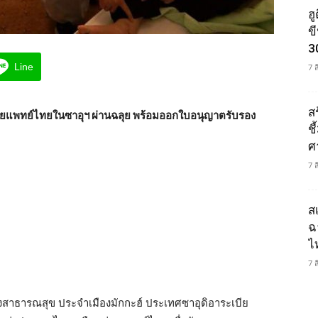
ฮ
ข
3
Line
7 
ส
วยแพทย์ไทยในซาอุฯ ผ่านฉลุย พร้อมออกใบอนุญาตรับรอง
ช
ศ
7 
ส
ฉ
ไ
7 
ธารณสุข ประจำเมืองมักกะฮ์ ประเทศซาอุดิอาระเบีย