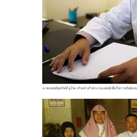
นายแพทย์ซุลกิฟลี ยูโซะ หัวหน้าสำนักงานแพทย์เพื่อกิจการฮัจย์แ