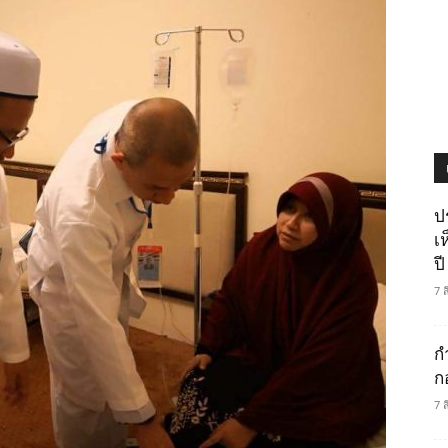
ป
เ
ปี
7 
ก
ก
7 