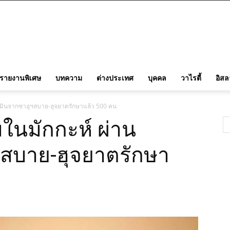
รายงานพิเศษ
บทความ
ต่างประเทศ
บุคคล
วาไรตี้
อิส
เมินจากซาอุฯสบาย-ฮุจยาตรักษาแล้ว 500 คน
ในมักกะห์ ผ่าน
สบาย-ฮุจยาตรักษา