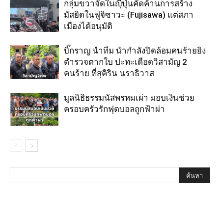
กลุ่มขวาจัดในญุี่ปุ่นคัดค้านการสร้าง
มัสยิดในฟูจิซาวะ (Fujisawa) แต่สภา
เมืองได้อนุมัติ
บิ๊กราญ นำทีม นำกำลังปิดล้อมคนร้ายยิง
ตำรวจตากใบ ปะทะเดือดวิสามัญ 2
คนร้าย ที่สุคิริน นราธิวาส
มูลนิธิธรรมนัสพรหมเผ่า มอบเงินช่วย
ครอบครัวรักฟุตบอลถูกฟ้าผ่า