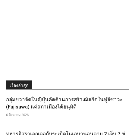
เรื่องล่าสุด
กลุ่มขวาจัดในญุี่ปุ่นคัดค้านการสร้างมัสยิดในฟูจิซาวะ
(Fujisawa) แต่สภาเมืองได้อนุมัติ
6 สิงหาคม 2026
ทหารอิสราเอลเจอกับระเบิดในเลบานอนตาย 2 เจ็บ 7 ขู่