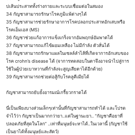
ปเส้นประสาททั้งร่างกายและระบบเชื่อมต่อในสมอง
34 กัญชาสามารถรักษาโรคภูมิแพ้ต่างๆได้
35 กัญชาสามารช่วยรักษาอาการโรคปลอกประสาทอักเสบหรือ
โรคเอ็มเอส (MS)
36 กัญชาช่วยแก้อาการแข็งเกร็งจากอัมพฤกษ์อัมพาตได้
37 กัญชาสามารถแก้ไข้ผอมเหลือง ไม่มีกำลัง ตัวสั่นได้
38 กัญชาสามารถรักษาแผลในเซลล์ลำไส้ที่เกิดจาการอักเสบของ
โรค crohn’s disease ได้ (จาการทดสอบในตาจึงอาจนำไปสู่การ
ใช้ในผู้ป่วยเบาหวานที่กำลังจะสูญเสียตาได้อีกด้วย)
39 กัญชาสามารถช่วยต่อสู้กับโรคลูคีเมียได้
กัญชาสามารถยับยั้งอารมณ์เกรี้ยวกราดได้
นี่เป็นเพียงบางส่วนเล็กๆเท่านั้นที่กัญชาสามารถทำได้ และโปรด
จำไว้ว่า กัญชาเป็นมากกว่ายา..แต่ในฐานะยา.. “กัญชาคือยาที่
ปลอดภัยที่สุดในโลก” ..เท่าที่มนุษย์จะหาได้..ในเวลานี้ (กัญชาใช้
เป็นยาได้ทั้งมนุษย์และสัตว์)