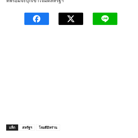
ที่พร้อมจะบุกเข้าโจมตีสหรัฐฯ
แท็ก
สหรัฐฯ
โจมตีอิหร่าน