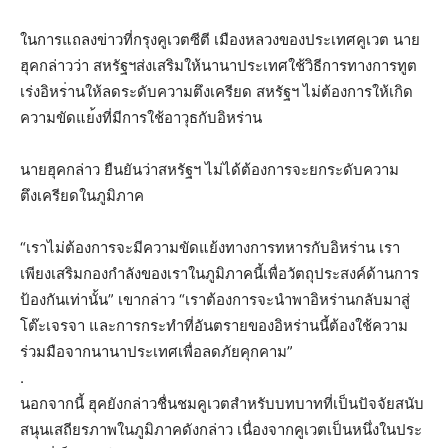
ในการแถลงข่าวที่กรุ
งคูเวตซีตี เมืองหลวงของประเทศคูเวต นาย
ฮุคกล่าวว่า สหรัฐฯส่งเสริมให้นานาประเทศใ
ช้วิธีการทางการทูต
เร่งอิหร
่านให้ลดระดับความตึงเครียด
สหรัฐฯ ไม่ต้องการให้เกิด
ความขัดแย
้งที่มีการใช้อาวุธกับอิหร่
าน
นายฮุคกล่าว ยืนยันว่าสหรัฐฯ ไม่ได้ต้องการจะยกระดับความ
ตึงเครียดในภูมิภาค
“เราไม่ต้องการจะมีความขัดแ
ย้งทางการทหารกับอิหร่าน เรา
เพียงเสริมกองกำลังของเร
าในภูมิภาคนี้เพื่อวัตถุประ
สงค์ด้านการ
ป้องกันเท่านั้น
” เขากล่าว “เราต้องการจะนำพาอิหร่านกล
ับมาสู่
โต๊ะเจรจา และการกระทำที่อันตรายของอิ
หร่านนี้ต้องใช้ความ
ร่วมมือ
จากนานาประเทศเพื่อลดภัยคุก
คาม”
.
นอกจากนี้ ฮุคยังกล่าวชื่นชมคูเวตสำหร
ับบทบาทที่เป็นปัจจัยสนับ
สน
ุนเสถียรภาพในภูมิภาคดังกล่
าว เนื่องจากคูเวตเป็นหนึ่งในป
ระ