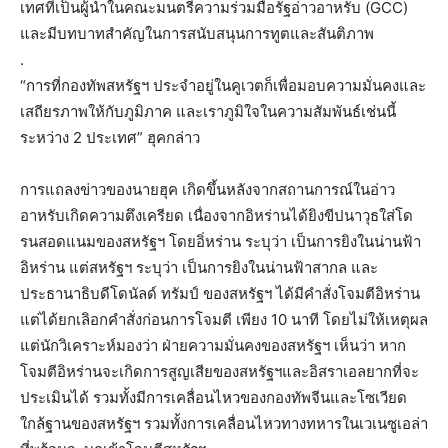
เทศที่เป็นผู้นำในคณะมนตร
ีความร่วมมือรัฐอ่าวอาหรับ (GCC)
และมีบทบาทสำคัญในการสนับสน
ุนการทูตและสันติภาพ
.
“การที่กองทัพสหรัฐฯ ประจำอยู่ในคูเวตก็เพื่อมอบ
ความมั่นคงและ
เสถียรภาพให้ก
ับภูมิภาค และเราภูมิใจในความสัมพันธ์
เช่นนี้
ระหว่าง 2 ประเทศ” ฮุคกล่าว
การแถลงข่าวของนายฮุค เกิดขึ้นหลังจากสถานการณ์ในอ่าว
อาหรับเกิดความตึงเครียด เนื่องจากอิหร่านได้ยิงขีปนาวุธใส่โด
รนสอดแนมของสหรัฐฯ โดยอิ่หร่าน ระบุว่า เป็นการยิงในน่านฟ้า
อิหร่าน แต่สหรัฐฯ ระบุว่า เป็นการยิงในน่านฟ้าสากล และ
ประธานาธิบดีโดนัลด์ ทรัมป์ ของสหรัฐฯ ได้มีคำสั่งโจมตีอิหร่าน
แต่ได้ยกเลิอกคำสั่งก่อนการโจมตี เพียง 10 นาที โดยไม่ให้เหตุผล
แต่นักวิเคราะห์มองว่า ฝ่ายความมั่นคงของสหรัฐฯ เห็นว่า หาก
โจมตีอิหร่านจะเกิดการสูญเสียของสหรัฐฯและอิสราเอลยากที่จะ
ประเมินได้ รวมทั้งมีการเคลื่อนไหวของกองทัพจีนและโซเวียด
ใกล้ฐานของสหรัฐฯ รวมทั้งการเคลื่อนไหวทางทหารในเวเนซูเอล่า