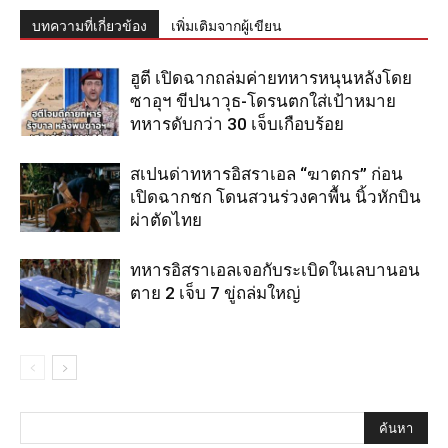
บทความที่เกี่ยวข้อง
เพิ่มเติมจากผู้เขียน
ฮูตี เปิดฉากถล่มค่ายทหารหนุนหลังโดย
ซาอุฯ ขีปนาวุธ-โดรนตกใส่เป้าหมาย
ทหารดับกว่า 30 เจ็บเกือบร้อย
สเปนด่าทหารอิสราเอล “ฆาตกร” ก่อน
เปิดฉากชก โดนสวนร่วงคาพื้น นิ้วหักบิน
ผ่าตัดไทย
ทหารอิสราเอลเจอกับระเบิดในเลบานอน
ตาย 2 เจ็บ 7 ขู่ถล่มใหญ่