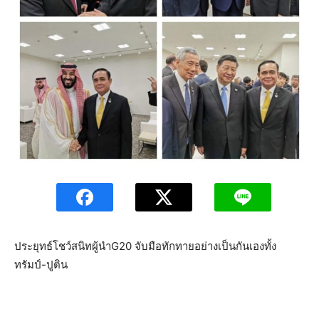
ประยุทธ์โชว์สนิทผู้นำG20 จับมือทักทายอย่างเป็นกันเองทั้ง
ทรัมป์-ปูติน