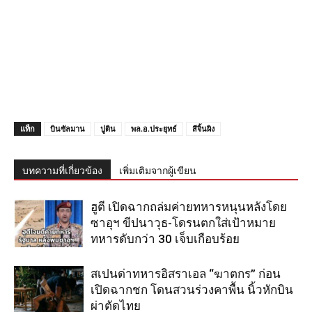
แท็ก
บินซัลมาน
ปูติน
พล.อ.ประยุทธ์
สีจิ้นผิง
บทความที่เกี่ยวข้อง
เพิ่มเติมจากผู้เขียน
ฮูตี เปิดฉากถล่มค่ายทหารหนุนหลังโดย
ซาอุฯ ขีปนาวุธ-โดรนตกใส่เป้าหมาย
ทหารดับกว่า 30 เจ็บเกือบร้อย
สเปนด่าทหารอิสราเอล “ฆาตกร” ก่อน
เปิดฉากชก โดนสวนร่วงคาพื้น นิ้วหักบิน
ผ่าตัดไทย