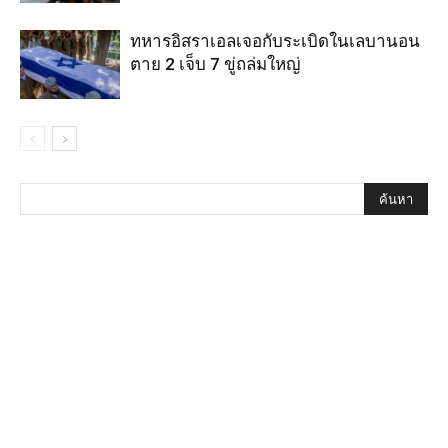
ทหารอิสราเอลเจอกับระเบิดในเลบานอน
ตาย 2 เจ็บ 7 ขู่ถล่มใหญ่