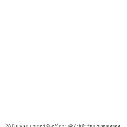
28 มิ.ย.พล.อ.ประยุทธ์ จันทร์โอชา เดินไปเข้าร่วมประชุมสุดยอด