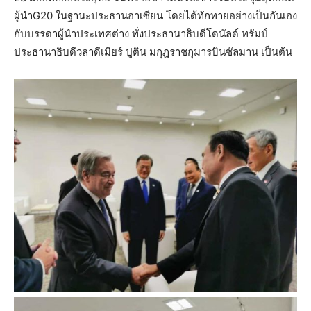
ผู้นำG20 ในฐานะประธานอาเซียน โดยได้ทักทายอย่างเป็นกันเอง
กับบรรดาผู้นำประเทศต่าง ทั่งประธานาธิบดีโดนัลด์ ทรัมป์
ประธานาธิบดีวลาดีเมียร์ ปูติน มกุฎราชกุมารบินซัลมาน เป็นต้น