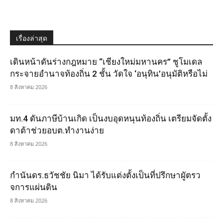
เรื่องล่าสุด
เดินหน้าดันร่างกฎหมาย “เชียงใหม่มหานคร” ชูโมเดล
กระจายอำนาจท้องถิ่น 2 ชั้น วัดใจ ‘อนุทิน’อนุมัติหรือไม่
8 สิงหาคม 2026
มท.4 ดันภาษีบ้านเกิด เป็นงบอุดหนุนท้องถิ่น เตรียมจัดตั้ง
ดาต้าช่วยอบต.ทำงานง่าย
8 สิงหาคม 2026
กำนันดร.ธวัชชัย นิมา ได้รับแต่งตั้งเป็นที่ปรึกษาผูัตรว
จการแผ่นดิน
8 สิงหาคม 2026