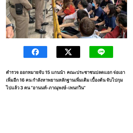
ตำรวจ ออกหมายจับ 15 แกนนำ คณะประชาชนปลดแอก จ่อเอา
เพิ่มอีก 16 คน กำลังหาพยานหลักฐานเพิ่มเติม เบื้องต้น จับไปกุม
ไปแล้ว 3 คน “อานนท์-ภาณุพงษ์-เพนกวิน”