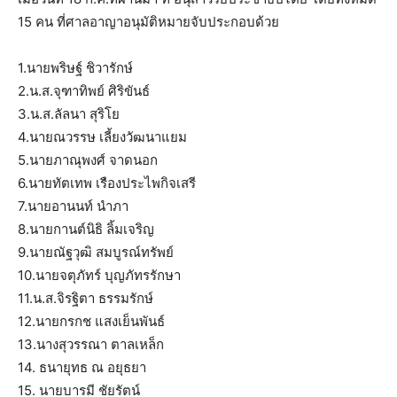
15 คน ที่ศาลอาญาอนุมัติหมายจับประกอบด้วย
1.นายพริษฐ์ ชิวารักษ์
2.น.ส.จุฑาทิพย์ ศิริขันธ์
3.น.ส.ลัลนา สุริโย
4.นายณวรรษ เลี้ยงวัฒนาแยม
5.นายภาณุพงศ์ จาดนอก
6.นายทัตเทพ เรืองประไพกิจเสรี
7.นายอานนท์ นำภา
8.นายกานต์นิธิ ลิ้มเจริญ
9.นายณัฐวุฒิ สมบูรณ์ทรัพย์
10.นายจตุภัทร์ บุญภัทรรักษา
11.น.ส.จิรฐิตา ธรรมรักษ์
12.นายกรกช แสงเย็นพันธ์
13.นางสุวรรณา ตาลเหล็ก
14. ธนายุทธ ณ อยุธยา
15. นายบารมี ชัยรัตน์