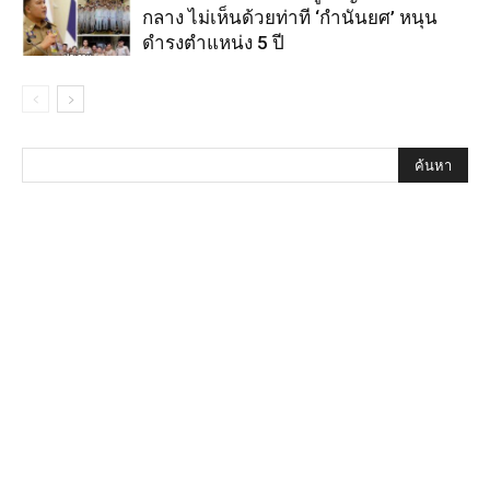
กลาง ไม่เห็นด้วยท่าที ‘กำนันยศ’ หนุน
ดำรงตำแหน่ง 5 ปี