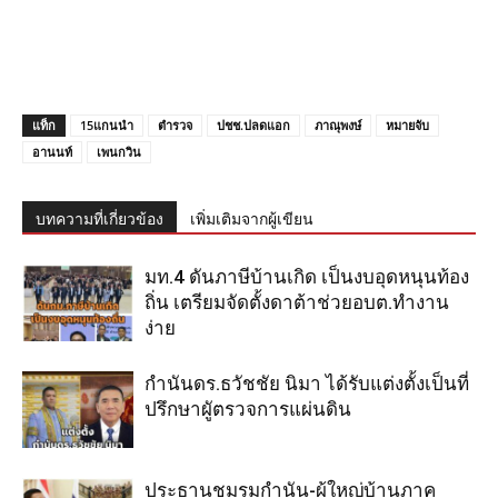
แท็ก
15แกนนำ
ตำรวจ
ปชช.ปลดแอก
ภาณุพงษ์
หมายจับ
อานนท์
เพนกวิน
บทความที่เกี่ยวข้อง
เพิ่มเติมจากผู้เขียน
มท.4 ดันภาษีบ้านเกิด เป็นงบอุดหนุนท้อง
ถิ่น เตรียมจัดตั้งดาต้าช่วยอบต.ทำงาน
ง่าย
กำนันดร.ธวัชชัย นิมา ได้รับแต่งตั้งเป็นที่
ปรึกษาผูัตรวจการแผ่นดิน
ประธานชมรมกำนัน-ผู้ใหญ่บ้านภาค