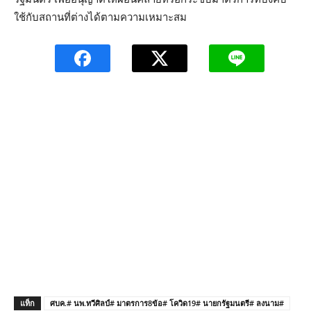
ใช้กับสถานที่ต่างได้ตามความเหมาะสม
แท็ก
ศบค.# นพ.ทวีศิลป์# มาตรการ8ข้อ# โควิด19# นายกรัฐมนตรี# ลงนาม#