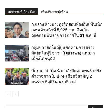
บทความที่เกี่ยวข้อง
เพิ่มเติมจากผู้เขียน
ก.กลาง ล้างบางทุจริตสอบท้องถิ่น! ฟันเพิก
ถอนเจ้าหน้าที่ 5,925 ราย ขีดเส้น
ถอดถอนพ้นราชการภายใน 31 ส.ค. นี้
กลุ่มขวาจัดในญุี่ปุ่นคัดค้านการสร้าง
มัสยิดในฟูจิซาวะ (Fujisawa) แต่สภา
เมืองได้อนุมัติ
บิ๊กราญ นำทีม นำกำลังปิดล้อมคนร้ายยิง
ตำรวจตากใบ ปะทะเดือดวิสามัญ 2
คนร้าย ที่สุคิริน นราธิวาส