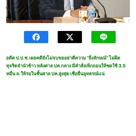
อดีต ป.ป.ช. เผยคดียังไม่จบขออย่าตีความ “ยิ่งลักษณ์” ไม่ผิด
ทุจริตจำนำข้าว หลังศาล ปค.กลาง มีคำสั่งเพิกถอนให้ชดใช้ 3.5
หมื่น ล. ให้รอในชั้นศาล ปค.สูงสุด เชื่อยื่นอุทธรณ์แน่