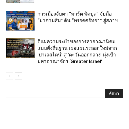
การเมืองจับตา “มาร์ค พิตบูล” จับมือ
“มาดามส้ม” ดัน “พรรคศรัทธา” สู่สภาฯ
ตีแผ่ความระยำของการล่าอาณานิคม
แบบตั้งถิ่นฐาน เผยแผนระลอกใหม่จาก
‘ปาเลสไตน์’ สู่ ‘ตะวันออกกลาง’ มุ่งเป้า
มหาอาณาจักร ‘Greater Israel’