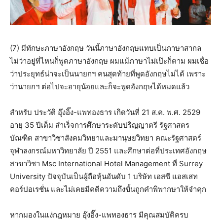
(7) มีทักษะภาษาอังกฤษ วันนี้ภาษาอังกฤษแทบเป็นภาษาสากล
ไม่ว่าอยู่ที่ไหนก็พูดภาษาอังกฤษ ผมแม้ภาษาไม่เป๊ะก็ตาม ผมเชื่อ
ว่าประยุทธ์น่าจะเป็นนายกฯ คนสุดท้ายที่พูดอังกฤษไม่ได้ เพราะ
ว่านายกฯ ต่อไปจะอายุน้อยและก็จะพูดอังกฤษได้หมดแล้ว
สำหรับ ประวัติ อุ๊งอิ๊ง-แพทองธาร เกิดวันที่ 21 ส.ค. พ.ศ. 2529
อายุ 35 ปีเต็ม สำเร็จการศึกษาระดับปริญญาตรี รัฐศาสตร
บัณฑิต สาขาวิชาสังคมวิทยาและมานุษยวิทยา คณะรัฐศาสตร์
จุฬาลงกรณ์มหาวิทยาลัย ปี 2551 และศึกษาต่อที่ประเทศอังกฤษ
สาขาวิชา Msc International Hotel Management ที่ Surrey
University ปัจจุบันเป็นผู้ถือหุ้นอันดับ 1 บริษัท เอสซี แอสเสท
คอร์ปอเรชั่น และไม่เคยมีคดีความถึงขั้นถูกคำพิพากษาให้จำคุก
หากมองในแง่กฎหมาย อุ๊งอิ๊ง-แพทองธาร มีคุณสมบัติครบ