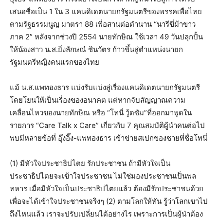
เสนอชื่อเป็น 1 ใน 3 แคนดิเดตนายกรัฐมนตรีของพรรคเพื่อไทย
ตามรัฐธรรมนูญ มาตรา 88 เพื่อสานต่อตำนาน “นารีขี่ม้าขาว
ภาค 2” หลังจากช่วงปี 2554 นายทักษิณ ใช้เวลา 49 วันปลุกปั้น
ให้น้องสาว น.ส.ยิ่งลักษณ์ ชินวัตร ก้าวขึ้นสู่ตำแหน่งนายก
รัฐมนตรีหญิงคนแรกของไทย
แม้ น.ส.แพทองธาร แบ่งรับแบ่งสู่เรื่องแคนดิเดตนายกรัฐมนตรี
โดยโยนให้เป็นเรื่องของอนาคต แต่หากจับสัญญาณความ
เคลื่อนไหวของนายทักษิณ หรือ “โทนี่ วู้ดซัม”ที่ออกมาพูดใน
รายการ “Care Talk x Care” เกี่ยวกับ 7 คุณสมบัติผู้นำคนต่อไป
พบมีหลายข้อที่ อุ๊งอิ๊ง-แพทองธาร เข้าข่ายสเปกของชายที่ชื่อโทนี่
(1) มีหัวใจประชาธิปไตย รักประชาชน ถ้ามีหัวใจเป็น
ประชาธิปไตยจะเข้าใจประชาชน ไม่ใช่มองประชาชนเป็นพล
ทหาร เมื่อมีหัวใจเป็นประชาธิปไตยแล้ว ต้องมีรักประชาชนด้วย
เพื่อจะได้เข้าใจประชาชนจริงๆ (2) ตามโลกให้ทัน รู้ว่าโลกเขาไป
ถึงไหนแล้ว เราจะปรับเปลี่ยนได้อย่างไร เพราะการเป็นผู้นำต้อง