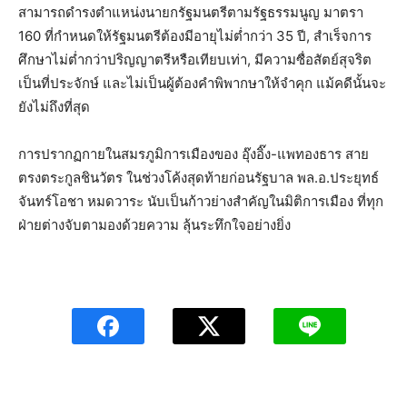
สามารถดำรงตำแหน่งนายกรัฐมนตรีตามรัฐธรรมนูญ มาตรา
160 ที่กำหนดให้รัฐมนตรีต้องมีอายุไม่ต่ำกว่า 35 ปี, สําเร็จการ
ศึกษาไม่ต่ำกว่าปริญญาตรีหรือเทียบเท่า, มีความซื่อสัตย์สุจริต
เป็นที่ประจักษ์ และไม่เป็นผู้ต้องคําพิพากษาให้จําคุก แม้คดีนั้นจะ
ยังไม่ถึงที่สุด
การปรากฏกายในสมรภูมิการเมืองของ อุ๊งอิ๊ง-แพทองธาร สาย
ตรงตระกูลชินวัตร ในช่วงโค้งสุดท้ายก่อนรัฐบาล พล.อ.ประยุทธ์
จันทร์โอชา หมดวาระ นับเป็นก้าวย่างสำคัญในมิติการเมือง ที่ทุก
ฝ่ายต่างจับตามองด้วยความ ลุ้นระทึกใจอย่างยิ่ง