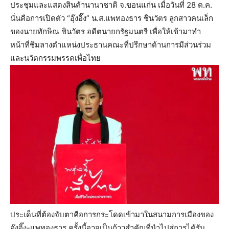
ประชุมและแสดงสินค้านานาชาติ จ.ขอนแก่น เมื่อวันที่ 28 ต.ค.
นั่นคือการเปิดตัว “อุ๊งอิ๊ง” น.ส.แพทองธาร ชินวัตร ลูกสาวคนเล็ก
ของนายทักษิณ ชินวัตร อดีตนายกรัฐมนตรี เพื่อให้เข้ามาทำ
หน้าที่ชิมลางตำแหน่งประธานคณะที่ปรึกษาด้านการมีส่วนร่วม
และนวัตกรรมพรรคเพื่อไทย
ประเด็นที่ต้องจับตาคือการกระโดดเข้ามาในสนามการเมืองของ
อุ๊งอิ๊ง-แพทองธาร ครั้งนี้อาจเป็นก้าวสำคัญที่นำไปสู่การได้รับ