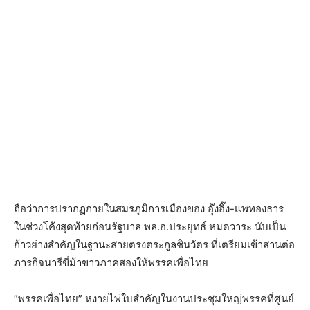
ถือว่าการปรากฏกายในสมรภูมิการเมืองของ อุ๊งอิ๊ง-แพทองธาร
ในช่วงโค้งสุดท้ายก่อนรัฐบาล พล.อ.ประยุทธ์ หมดวาระ นับเป็น
ก้าวย่างสำคัญในฐานะสายตรงตระกูลชินวัตร ที่เตรียมเข้าสานต่อ
ภารกิจนารีขี่ม้าขาวภาคสองให้พรรคเพื่อไทย
“พรรคเพื่อไทย” หงายไพ่ใบสำคัญในงานประชุมใหญ่พรรคที่ศูนย์