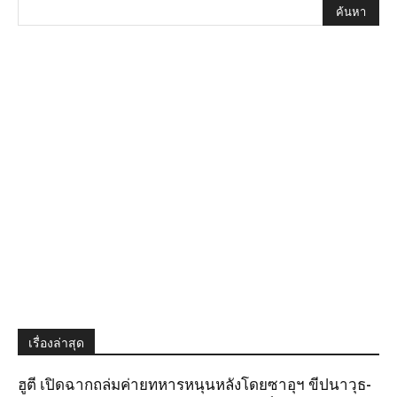
เรื่องล่าสุด
ฮูตี เปิดฉากถล่มค่ายทหารหนุนหลังโดยซาอุฯ ขีปนาวุธ-