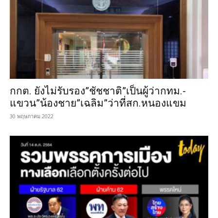
กกต. ยังไม่รับรอง”ชัชชาติ”เป็นผู้ว่ากทม.-
แขวน”น้องชาย”เฉลิม”ว่าที่สก.หนองแขม
30 พฤษภาคม 2022