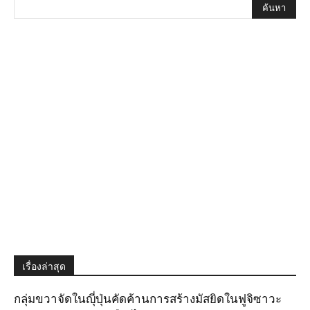
เรื่องล่าสุด
กลุ่มขวาจัดในญุี่ปุ่นคัดค้านการสร้างมัสยิดในฟูจิซาวะ