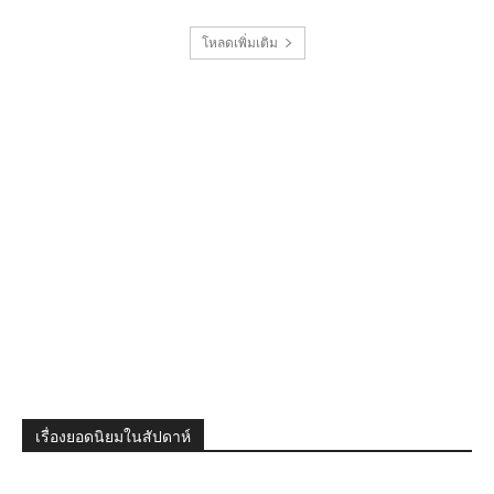
โหลดเพิ่มเติม
เรื่องยอดนิยมในสัปดาห์