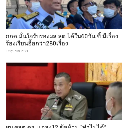
กกต.มั่นใจรับรองผล ลต.ได้ใน60วัน ชี้ มีเรื่อง
ร้องเรียนอื้อกว่า280เรื่อง
3 มิถุนายน 2023
ผบ.ศลต.ตร. แถลง12 ข้อห้าม “ทำไม่ได้”