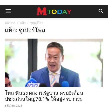
หน้าแรก
แท็ก
ซูเปอร์โพล
แท็ก: ซูเปอร์โพล
โพล ฟันธง ผลงานรัฐบาล ครบ6เดือน
ปชช.ส่วนใหญ่78.1% ให้อยู่ครบวาระ
3 มีนาคม 2024