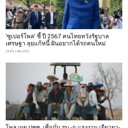
‘ซูเปอร์โพล’ ชี้ ปี 2567 คนไทยหวังรัฐบาล
เศรษฐา ลุยแก้หนี้ ฝันอยากได้รถคนใหม่
24 ธันวาคม 2023
โพล เผย ปชช. เชื่อมั่น รบ.-ก.แรงงาน เยียวยา-