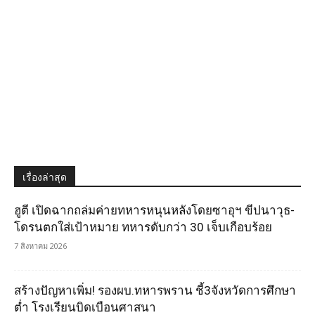
เรื่องล่าสุด
ฮูตี เปิดฉากถล่มค่ายทหารหนุนหลังโดยซาอุฯ ขีปนาวุธ-
โดรนตกใส่เป้าหมาย ทหารดับกว่า 30 เจ็บเกือบร้อย
7 สิงหาคม 2026
สร้างปัญหาเพิ่ม! รองผบ.ทหารพราน ชี้3จังหวัดการศึกษา
ต่ำ โรงเรียนบิดเบือนศาสนา