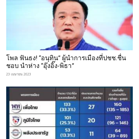
โพล ฟันธง! “อนุทิน” ผู้นำการเมืองที่ปชช.ชื่น
ชอบ นำห่าง “อุ๊งอิ๊ง-พิธา”
23 เมษายน 2023