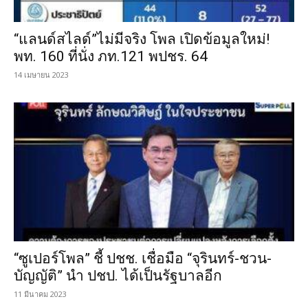
“แลนด์สไลด์”ไม่มีจริง โพล เปิดข้อมูลใหม่!
พท. 160 ที่นั่ง ภท.121 พปชร. 64
14 เมษายน 2023
“ซูเปอร์โพล” ชี้ ปชช. เชื่อมือ “จุรินทร์-ชวน-
บัญญัติ” นำ ปชป. ได้เป็นรัฐบาลอีก
11 มีนาคม 2023