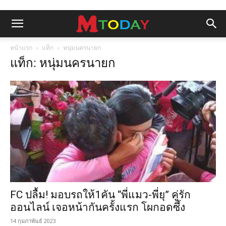
หน้าแรก
แท็ก
หนุ่มนครนายก
แท็ก: หนุ่มนครนายก
FC ปลื้ม! มอบรถให้1คัน “พี่แมว-พี่ยุ” คู่รัก
ออนไลน์ เจอหน้ากันครั้งแรก โผกอดซึ้ง
14 กุมภาพันธ์ 2023