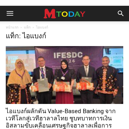
หน้าแรก
แท็ก
ไอแบงก์
แท็ก: ไอแบงก์
ไอแบงก์ผลักดัน Value-Based Banking จาก
เวทีโลกสู่เวทีฮาลาลไทย ชูบทบาทการเงิน
อิสลามขับเคลื่อนเศรษฐกิจฮาลาลเพื่อการ