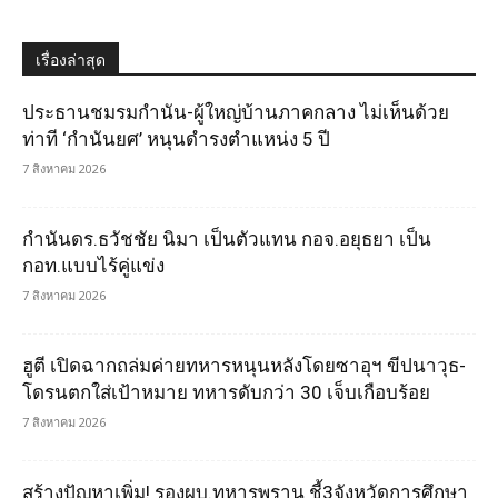
เรื่องล่าสุด
ประธานชมรมกำนัน-ผู้ใหญ่บ้านภาคกลาง ไม่เห็นด้วย
ท่าที ‘กำนันยศ’ หนุนดำรงตำแหน่ง 5 ปี
7 สิงหาคม 2026
กำนันดร.ธวัชชัย นิมา เป็นตัวแทน กอจ.อยุธยา เป็น
กอท.แบบไร้คู่แข่ง
7 สิงหาคม 2026
ฮูตี เปิดฉากถล่มค่ายทหารหนุนหลังโดยซาอุฯ ขีปนาวุธ-
โดรนตกใส่เป้าหมาย ทหารดับกว่า 30 เจ็บเกือบร้อย
7 สิงหาคม 2026
สร้างปัญหาเพิ่ม! รองผบ.ทหารพราน ชี้3จังหวัดการศึกษา