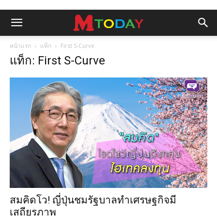
หน้าแรก
แท็ก
First S-Curve
แท็ก: First S-Curve
สมคิดโว! ญี่ปุ่นชมรัฐบาลทำเศรษฐกิจมี
เสถียรภาพ