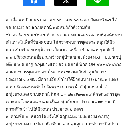
๑. เมื่อ ๒๒ มิ.ย.๖๐ เวลา ๑๐.๐๐ – ๑๘.๐๐ น.ฉก.ปัตตานี ๒๕ ได้
จัด ชป.มว.ลว.ฉก.ปัตตานี ๒๕ สนธิกำลังร่วมกับ
ชป.ลว.ร้อย.ร.๑๕๓๒๔ ทำการ ลาดตระเวณตรวจสอบพิสูจน์ทราบ
เส้นทางในพื้นที่รับผิดชอบ ได้ตรวจพบการขุดเจาะ หลุมใต้ผิว
ถนน สำหรับก่อเหตุด้วยระเบิดแสวงเครื่อง จำนวน ๒ จุด ดังนี้
๑.๑ บริเวณถนนเชื่อมระหว่างหมู่บ้าน บ.มะนังยง ม.๔ – บ.ปาเซปู
เต๊ะ ม.๒ ต.ปากู อ.ทุ่งยางแดง จว.ปัตตานี พิกัด QH ๗๒๙๔๓๔๔๔
ลักษณะการขุดเจาะจากไหล่ถนน ขนาดเส้นผ่าศูนย์กลาง
ประมาณ ๓๐ ซม. มีความลึกเข้าไปใต้ผิวถนน ประมาณ ๒ เมตร
๑.๒ บริเวณถนนเข้าไปในพรุชะมา (พรุน้ำดำ) ม.๓ ต.น้ำดำ
อ.ทุ่งยางแดง จว.ปัตตานี พิกัด QH ๗๑๘๒๓๑๑๔ ลักษณะการขุด
เจาะจากไหล่ถนน ขนาดเส้นผ่าศูนย์กลาง ประมาณ ๓๐ ซม. มี
ความลึกเข้าไปใต้ผิวถนน ประมาณ ๒ เมตร
๒. ตามข้อ ๑. หน่วยได้แจ้งให้ ผญบ.ม.๔ บ.มะนังยง ต.ปากู
อ.ทุ่งยางแดง จว.ปัตตานี เข้ามาควบคุมดูแลและทำการปิดปาก