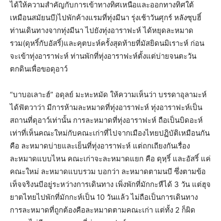
ได้ให้ความสำคัญกับการเข้าทางทิศเหนือและออกทางทิศใต้
เหมือนสมัยนบี)ไปพักค้างแรมที่ทุ่งมีนา รุ่งเช้าวันศุกร์ หลังซุบฮิ์
ท่านเดินทางจากทุ่งมีนา ไปยังทุ่งอาราฟะห์ ได้หยุดละหมาด
รวม(ดุหริ์กับอัสริ์)และคุตบะห์ครั้งสุดท้ายที่มัสยิดนมิเราะห์ ก่อน
จะเข้าทุ่งอาราฟะห์ ท่านพักที่ทุ่งอาราฟะห์ตั้งแต่บ่ายจนตะวัน
ตกดินเพื่อขอดุอาว์
“บาบอเลาะฮ์” อดุลย์ มะหะหมัด ให้ความเห็นว่า บรรดาอุลามะห์
ได้ฟัตวาว่า มีการห้ามละหมาดที่ทุ่งอาราฟะห์ ทุ่งอาราฟะห์เป็น
สถานที่ดุอาว์เท่านั้น การละหมาดที่ทุ่งอาราฟะห์ ถือเป็นบิดอะห์
เท่าที่เห็นคณะใหม่กับคณะเก่าที่ไปจากเมืองไทยปฏิบัติเหมือนกัน
คือ ละหมาดบ่ายและเย็นที่ทุ่งอาราฟะห์ แต่ถกเถียงกันเรื่อง
ละหมาดแบบไหน คณะเก่าจะละหมาดแยก คือ ดุหฺริ์ และอัสริ์ แค่
คณะใหม่ ละหมาดแบบรวม บอกว่า ละหมาดตามนบี ซึ่งตามข้อ
เท็จจริงนบีอยู่ระหว่างการเดินทาง เพิ่งพักที่มักกะหืได้ 3 วัน แต่ฮุจ
ยาตไทยไปพักที่มักกะห์เป็น 10 วันแล้ว ไม่ถือเป็นการเดินทาง
การละหมาดที่ถูกต้องคือละหมาดตามคณะเก่า แต่ทั้ง 2 ก็ผิด