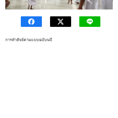
การทำฮัจย์ตามแบบฉบับนบี