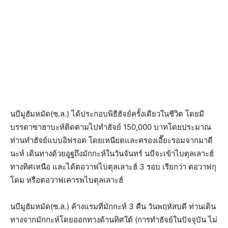
นบีมูฮัมหมัด(ซ.ล.) ได้ประกอบพิธีฮัจย์ครั้งเดียวในชีวิต โดยมี
บรรดาซาฮาบะห์ติดตามไปทำฮัจย์ 150,000 บาทโดยประมาณ
ท่านทำฮัจย์แบบอิฟรอด โดยเหนียตและครองเอี๊ยะรอมจากมาดี
นะห์ เดินทางด้วยอูฐถึงมักกะห์ในวันจันทร์ นบีจะเข้าไบตุลเลาะฮ์
ทางทิศเหนือ และได้ตอวาฟไบตุลเลาะฮ์ 3 รอบ เรียกว่า ตอวาฟกุ
โดม หรือตอวาฟเคารพไบตุลเลาะฮ์
นบีมูฮัมหมัด(ซ.ล.) ค้างแรมที่มักกะห์ 3 คืน วันพฤหัสบดี ท่านเดิน
ทางจากมักกะห์โดยออกทางด้านทิศใต้ (การทำฮัจย์ในปัจจุบัน ไม่