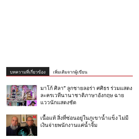
บทความที่เกี่ยวข้อง
เพิ่มเติมจากผู้เขียน
มาโก้ ศิลา” ลูกชายลอร่า ศศิธร ร่วมแสดง
ละครเวทีนานาชาติภาษาอังกฤษ ฉาย
แววนักแสดงชัด
เนื้อแท้ สิ่งที่ซ่อนอยู่ในภูเขาน้ำแข็ง ไม่มี
เงินจ่ายพนักงานแค่น้ำจิ้ม