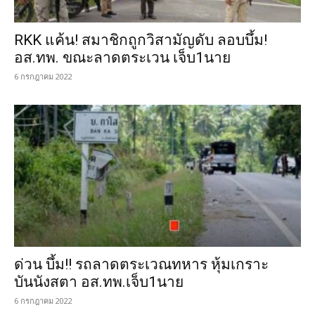
RKK แค้น! สมาชิกถูกวิสามัญดับ ลอบบึ้ม!
อส.ทพ. ขณะลาดตระเวน เจ็บ1นาย
6 กรกฎาคม 2022
ด่วน บึ้ม!! รถลาดตระเวณทหาร หุ้มเกราะ
บันนังสตา อส.ทพ.เจ็บ1นาย
6 กรกฎาคม 2022