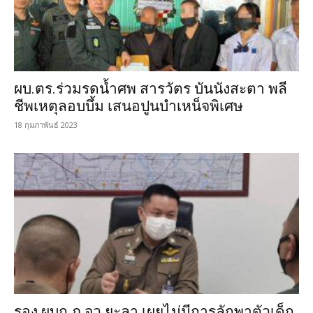
ผบ.ตร.ร่วมรดน้ำศพ สารวัตร บันนังสะตา พลี
ชีพเหตุลอบบึ้ม เสนอปูนบำเหน็จพิเศษ
18 กุมภาพันธ์ 2023
รอง ผบก.ภ.จว.ยะลา เผยไม่มีการลักพาตัวเด็ก