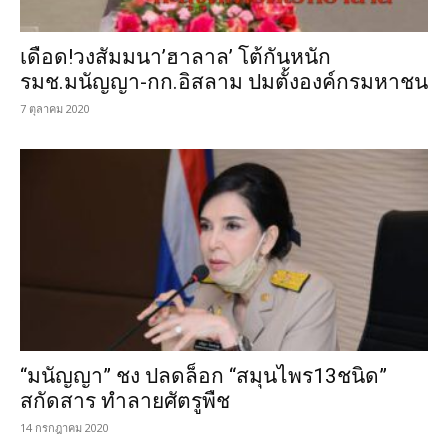
เดือด!วงสัมมนา’ฮาลาล’ โต้กันหนัก
รมช.มนัญญา-กก.อิสลาม ปมตั้งองค์กรมหาชน
7 ตุลาคม 2020
“มนัญญา” ชง ปลดล็อก “สมุนไพร13ชนิด”
สกัดสาร ทำลายศัตรูพืช
14 กรกฎาคม 2020