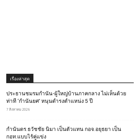
เรื่องล่าสุด
ประธานชมรมกำนัน-ผู้ใหญ่บ้านภาคกลาง ไม่เห็นด้วย
ท่าที ‘กำนันยศ’ หนุนดำรงตำแหน่ง 5 ปี
7 สิงหาคม 2026
กำนันดร.ธวัชชัย นิมา เป็นตัวแทน กอจ.อยุธยา เป็น
กอท.แบบไร้คู่แข่ง