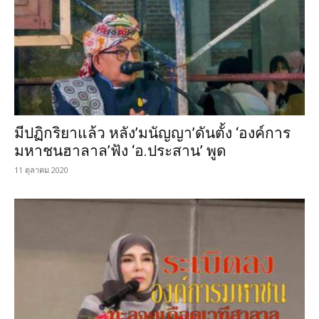
มีปฏิกริยาแล้ว หลัง’มนัญญา’ดันตั้ง ‘องค์การ
มหาชนฮาลาล’ฟัง ‘อ.ประสาน’ พูด
11 ตุลาคม 2020