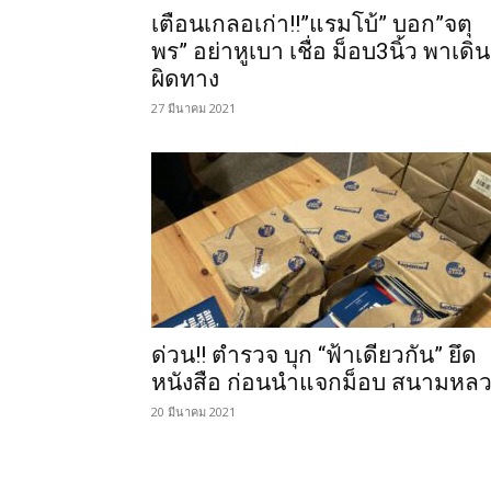
เตือนเกลอเก่า!!”แรมโบ้” บอก”จตุ
พร” อย่าหูเบา เชื่อ ม็อบ3นิ้ว พาเดิน
ผิดทาง
27 มีนาคม 2021
ด่วน!! ตำรวจ บุก “ฟ้าเดียวกัน” ยึด
หนังสือ ก่อนนำแจกม็อบ สนามหล
20 มีนาคม 2021