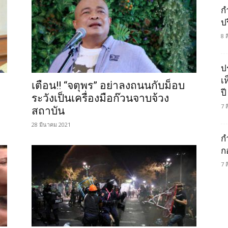
กำ
ป
8 
ป
เ
เตือน!! “จตุพร” อย่าลงถนนกับม็อบ
ปี
ระวังเป็นเครื่องมือก๊วนจาบจ้วง
7 
สถาบัน
28 มีนาคม 2021
ก
ก
7 