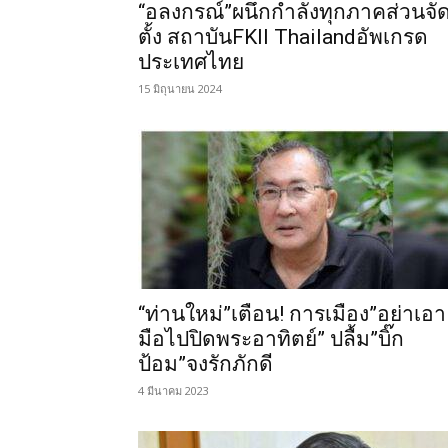
“อลงกรณ์”ผนึกกำลังทุกภาคส่วนจั
ตั้ง สถาบันFKII Thailandอัพเกรด
ประเทศไทย
15 มิถุนายน 2024
“ท่านใหม่”เตือน! การเมือง”อย่าเอา
มือไปปิดพระอาทิตย์” ปลื้ม”บิ๊ก
ป้อม”จงรักภักดี
4 มีนาคม 2023