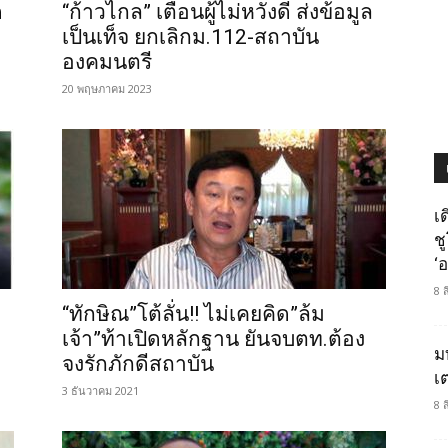
ด
“ก้าวไกล” เตือนผู้ไม่หวังดี ส่งข้อมูล
เป็นเท็จ ยกเลิกม.112-สถาบัน
องคมนตรี
20 พฤษภาคม 2023
เ
ช
‘อ
8 
“ทักษิณ”โต้ลั่น!! ไม่เคยคิด”ล้ม
เจ้า”ท้าเปิดหลักฐาน ยันจบตท.ต้อง
ม
จงรักภักดีสถาบัน
เ
3 ธันวาคม 2021
8 