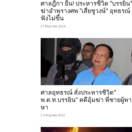
ศาลฎีกา ยืน! ประหารชีวิต “บรรยิน
ฆ่าอำพรางศพ “เสี่ยชูวงษ์” อุทธรณ์
ฟังไม่ขึ้น
27 มิถุนายน 2024
ศาลอุทธรณ์ สั่งประหารชีวิต”
พ.ต.ท.บรรยิน” คดีอุ้มฆ่า พี่ชายผู้พ
ษา
2 กรกฎาคม 2022