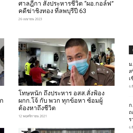
”
ศาลฎีกา สั่งประหารชีวิต “ผอ.กอล์ฟ”
คดีฆ่าชิงทอง ที่ลพบุรีปี 63
26 เมษายน 2023
ม
ส
เช
6 
โทษหนัก ถึงประหาร อสส.สั่งฟ้อง
าก
ผกก.โจ้ กับ พวก ทุกข้อหา ซ้อมผู้
ก
ต้องหาถึงชีวิต
ถ
12 พฤศจิกายน 2021
ร
6 