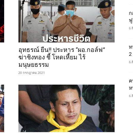
ก
ฟ
6 
ท
อุทธรณ์ ยืน!! ประหาร “ผอ.กอล์ฟ”
2 
ฆ่าชิงทอง ชี้ โหดเหี้ยม ไร้
6 
มนุษยธรรม
20 กรกฎาคม 2021
ค
ห
6 