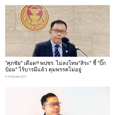
“ศุภชัย” เดือด!! พปชร. ไม่ลงโทษ”สิระ” ชี้ “บิ๊ก
ป้อม” ไร้บารมีแล้ว คุมพรรคไม่อยู่
6 กรกฎาคม 2021