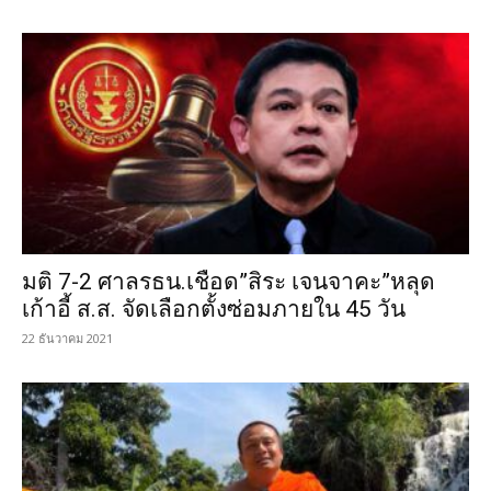
มติ 7-2 ศาลรธน.เชือด”สิระ เจนจาคะ”หลุด
เก้าอี้ ส.ส. จัดเลือกตั้งซ่อมภายใน 45 วัน
22 ธันวาคม 2021