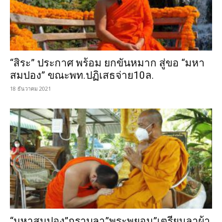
“สิระ” ประกาศ พร้อม ยกขันหมาก สู่ขอ “มหา
สมปอง” ขณะพท.ปฏิเสธจ่าย10ล.
18 ธันวาคม 2021
“มหาสมปอง”กราบลา”พระพยอม”เตรียมลาผ้า