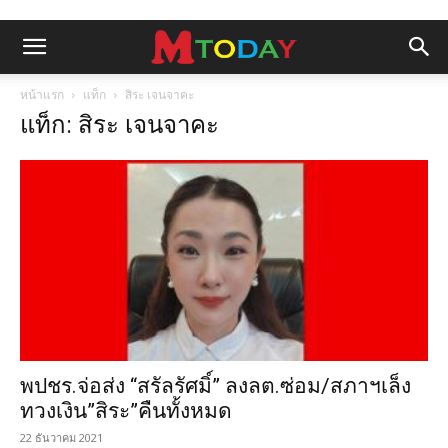
หน้าแรก
แท็ก
สิระ เจนจาคะ
แท็ก: สิระ เจนจาคะ
พปชร.จ่อส่ง “สรัลรัศมิ์” ลงลต.ซ่อม/สภาฯเล็ง
ทวงเงิน”สิระ”คืนทั้งหมด
22 ธันวาคม 2021