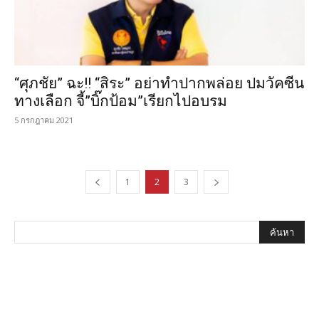
“ศุภชัย” ฉะ!! “สิระ” อย่าทำปากพล่อย ปมวัคซีน
ทางเลือก จี้”บิ๊กป้อม”เรียกไปอบรม
5 กรกฎาคม 2021
1
2
3